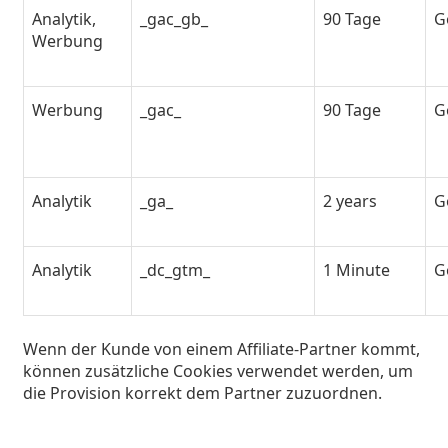
Analytik,
_gac_gb_
90 Tage
G
Werbung
Werbung
_gac_
90 Tage
G
Analytik
_ga_
2 years
G
Analytik
_dc_gtm_
1 Minute
G
Wenn der Kunde von einem Affiliate-Partner kommt,
können zusätzliche Cookies verwendet werden, um
die Provision korrekt dem Partner zuzuordnen.