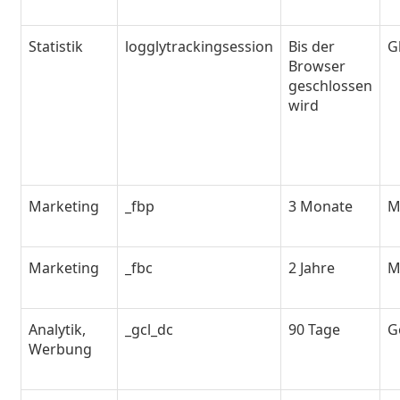
Statistik
logglytrackingsession
Bis der
G
Browser
geschlossen
wird
Marketing
_fbp
3 Monate
M
Marketing
_fbc
2 Jahre
M
Analytik,
_gcl_dc
90 Tage
G
Werbung