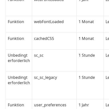
Funktion
webFontLoaded
1 Monat
L
Funktion
cachedCSS
1 Monat
L
Unbedingt
sc_sc
1 Stunde
L
erforderlich
Unbedingt
sc_sc_legacy
1 Stunde
L
erforderlich
Funktion
user_preferences
1 Jahr
L