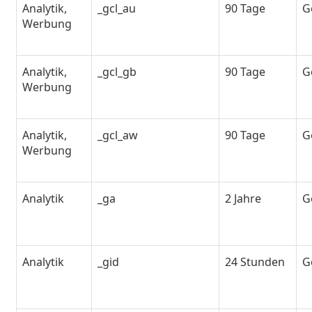
Analytik,
_gcl_au
90 Tage
G
Werbung
Analytik,
_gcl_gb
90 Tage
G
Werbung
Analytik,
_gcl_aw
90 Tage
G
Werbung
Analytik
_ga
2 Jahre
G
Analytik
_gid
24 Stunden
G