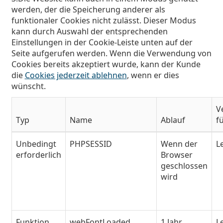
ist offline
Persol
werden, der die Speicherung anderer als
funktionaler Cookies nicht zulässt. Dieser Modus
Prada
kann durch Auswahl der entsprechenden
Einstellungen in der Cookie-Leiste unten auf der
Alle Marken
Seite aufgerufen werden. Wenn die Verwendung von
Cookies bereits akzeptiert wurde, kann der Kunde
die
Cookies jederzeit ablehnen
, wenn er dies
wünscht.
V
Typ
Name
Ablauf
f
Unbedingt
PHPSESSID
Wenn der
L
erforderlich
Browser
geschlossen
wird
Funktion
webFontLoaded
1 Jahr
L