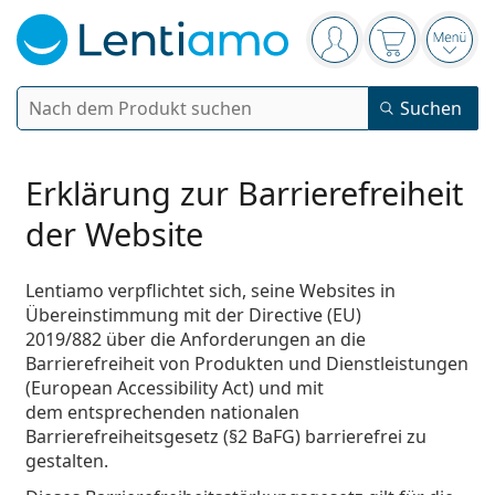
Navigationsleiste
Sie sind angemelde
Der Warenkor
das 
Suche
Suchen
Anmelden
Web-Navigation
Kontaktlinsen
Erklärung zur Barrierefreiheit
der Website
Tragedauer
Pflegemittel
Linsentyp
Tageslinsen
Lentiamo verpflichtet sich, seine Websites in
Nach Art
Übereinstimmung mit der
Directive (EU)
Brillen
Marke
Sphärische und asphärische
Wochenlinsen
2019/882
über die Anforderungen an die
Nach Packungsgröße
All-in-One Lösung
Barrierefreiheit von Produkten und Dienstleistungen
Accessoires
Acuvue
Torische für Astigmatismus
Zwei-Wochenlinsen
Geschlecht
Sonderangebote
Damen
Herren
Kinder
(European Accessibility Act) und mit
Sonnenbrillen
Vorteilspackungen
50 bis 120 ml
Peroxidlösung
dem entsprechenden nationalen
Inspiration & Tipps
Pflegemittel
Biofinity
Multifokale für Presbyopie
Monatslinsen
Zweck
Neuheiten
Barrierefreiheitsgesetz (§2 BaFG)
barrierefrei zu
2-er Vorteilspackung
225 bis 500 ml
Ohne Konservierungsstoffe
Geschlecht
Sonderangebote
Damen
Herren
Kinder
Alle Kontaktlinsen
gestalten.
Wie kauft man Linsen online?
Blaulichtfilter-Brillen
Augentropfen
Dailies
Silikon-Hydrogel-Linsen
Marke
3-Monatslinsen
Brillen
Limitierte Edition
3-er Vorteilspackung