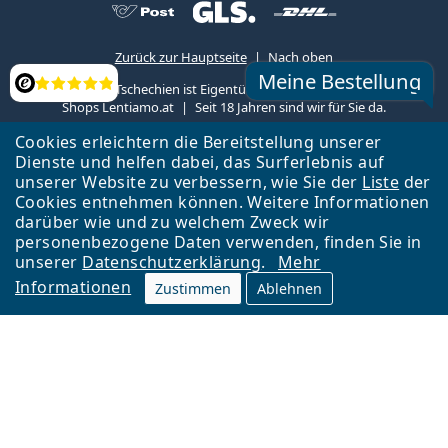
Zurück zur Hauptseite
Nach oben
Meine Bestellung
Lentiamo s.r.o., Tschechien ist Eigentümer und Betreiber des Online-
Bewertung
Shops Lentiamo.at
Seit 18 Jahren sind wir für Sie da.
Cookies erleichtern die Bereitstellung unserer
Dienste und helfen dabei, das Surferlebnis auf
unserer Website zu verbessern, wie Sie der
Liste
der
Cookies entnehmen können. Weitere Informationen
darüber wie und zu welchem Zweck wir
personenbezogene Daten verwenden, finden Sie in
unserer
Datenschutzerklärung
.
Mehr
Informationen
Zustimmen
Ablehnen