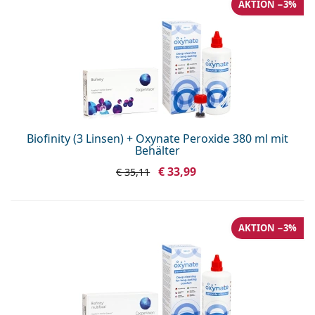
AKTION −3%
Biofinity (3 Linsen) + Oxynate Peroxide 380 ml mit
Behälter
€ 33,99
€ 35,11
AKTION −3%