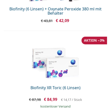
Biofinity (6 Linsen) + Oxynate Peroxide 380 ml mit
Behälter
€ 42,09
€ 43,81
AKTION −3%
Biofinity XR Toric (6 Linsen)
€ 84,99
€ 87,98
€ 14,17
/ Stück
kostenloser Versand