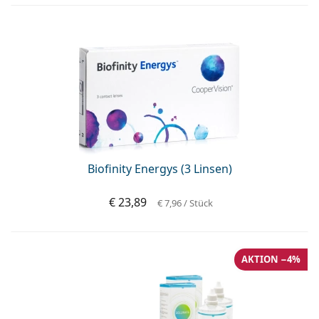
Biofinity Energys (3 Linsen)
€ 23,89
€ 7,96
/ Stück
AKTION −4%