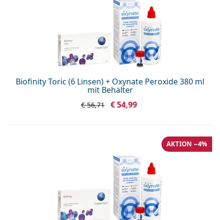
Biofinity Toric (6 Linsen) + Oxynate Peroxide 380 ml
mit Behälter
€ 54,99
€ 56,71
AKTION −4%