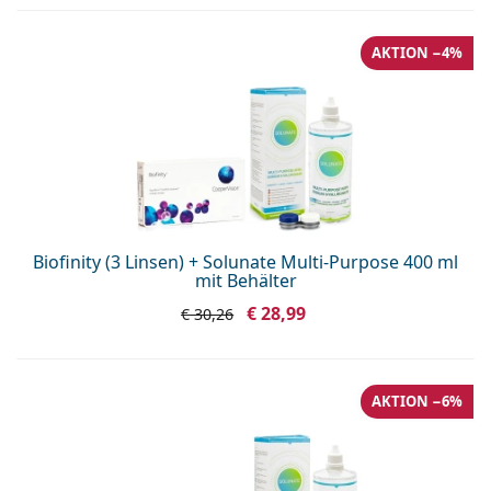
AKTION −4%
Biofinity (3 Linsen) + Solunate Multi-Purpose 400 ml
mit Behälter
€ 28,99
€ 30,26
AKTION −6%