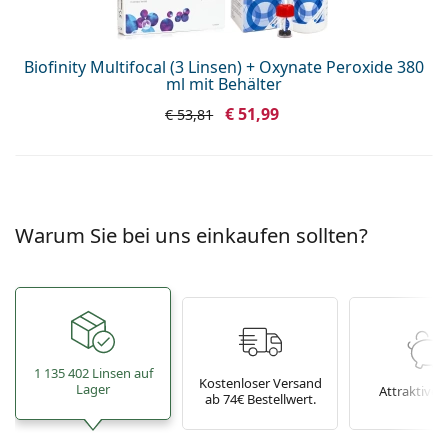
Biofinity Multifocal (3 Linsen) + Oxynate Peroxide 380
ml mit Behälter
€ 51,99
€ 53,81
Warum Sie bei uns einkaufen sollten?
1 135 402 Linsen auf
Kostenloser Versand
Lager
Attraktive P
ab 74€ Bestellwert.