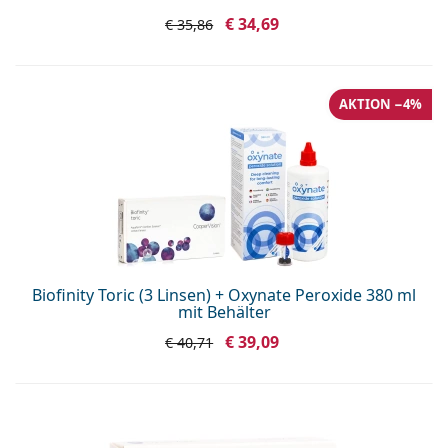
€ 34,69
€ 35,86
AKTION −4%
Biofinity Toric (3 Linsen) + Oxynate Peroxide 380 ml
mit Behälter
€ 39,09
€ 40,71