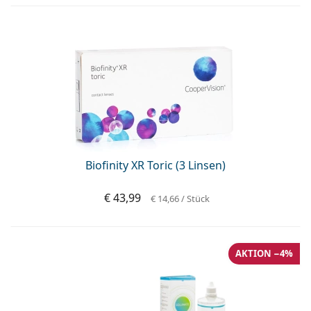
Biofinity XR Toric (3 Linsen)
€ 43,99
€ 14,66
/ Stück
AKTION −4%