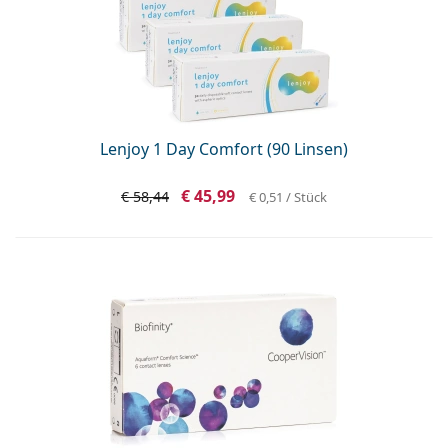
ist offline
Persol
Prada
Alle Marken
Lenjoy 1 Day Comfort (90 Linsen)
€ 45,99
€ 58,44
€ 0,51
/ Stück