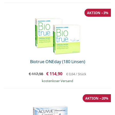
AKTION −3%
Biotrue ONEday (180 Linsen)
€ 114,90
€ 117,98
€ 0,64
/ Stück
kostenloser Versand
AKTION −20%