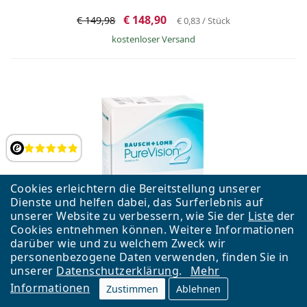
€ 148,90
€ 149,98
€ 0,83
/ Stück
kostenloser Versand
Bewertung
Cookies erleichtern die Bereitstellung unserer
Dienste und helfen dabei, das Surferlebnis auf
unserer Website zu verbessern, wie Sie der
PureVision 2 (6 Linsen)
Liste
der
Cookies entnehmen können. Weitere Informationen
darüber wie und zu welchem Zweck wir
€ 31,99
€ 5,33
/ Stück
personenbezogene Daten verwenden, finden Sie in
unserer
Datenschutzerklärung
.
Mehr
Informationen
Zustimmen
Ablehnen
AKTION −2%