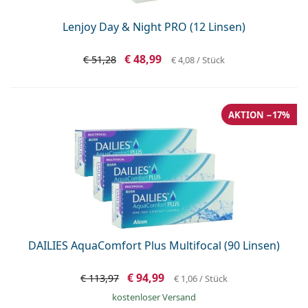
Lenjoy Day & Night PRO (12 Linsen)
€ 48,99
€ 51,28
€ 4,08
/ Stück
AKTION −17%
DAILIES AquaComfort Plus Multifocal (90 Linsen)
€ 94,99
€ 113,97
€ 1,06
/ Stück
kostenloser Versand