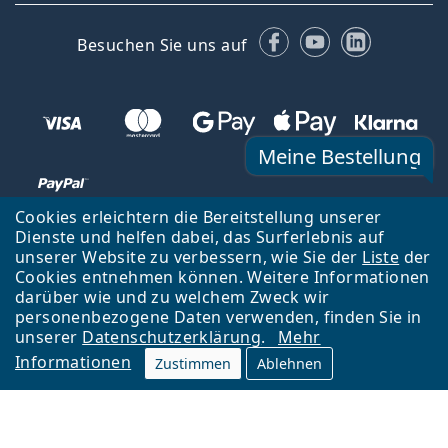
Facebook
YouTube
LinkedIn
Besuchen Sie uns auf
Meine Bestellung
Cookies erleichtern die Bereitstellung unserer
Dienste und helfen dabei, das Surferlebnis auf
unserer Website zu verbessern, wie Sie der
Liste
der
Zurück zur Hauptseite
Nach oben
Cookies entnehmen können. Weitere Informationen
Lentiamo s.r.o., Tschechien ist Eigentümer und Betreiber des Online-
darüber wie und zu welchem Zweck wir
Shops Lentiamo.at
Seit 18 Jahren sind wir für Sie da.
personenbezogene Daten verwenden, finden Sie in
unserer
Datenschutzerklärung
.
Mehr
Informationen
Zustimmen
Ablehnen