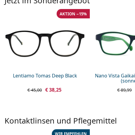
Jetzt im Sonderangebot
AKTION −15%
Lentiamo Tomas Deep Black
Nano Vista Gaika
(sonne
€ 38,25
€ 45,00
€ 89,99
Kontaktlinsen und Pflegemittel
WIR EMPFEHLEN