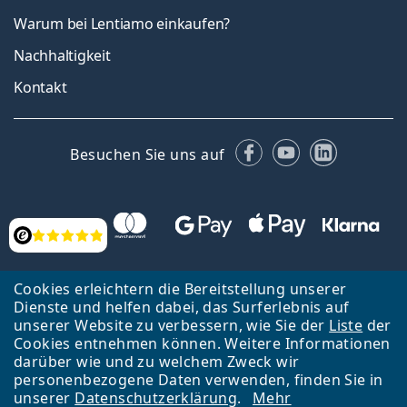
Warum bei Lentiamo einkaufen?
Nachhaltigkeit
Kontakt
Facebook
YouTube
LinkedIn
Besuchen Sie uns auf
Bewertung
Cookies erleichtern die Bereitstellung unserer
Dienste und helfen dabei, das Surferlebnis auf
unserer Website zu verbessern, wie Sie der
Liste
der
Cookies entnehmen können. Weitere Informationen
Zurück zur Hauptseite
Nach oben
darüber wie und zu welchem Zweck wir
Lentiamo s.r.o., Tschechien ist Eigentümer und Betreiber des Online-
personenbezogene Daten verwenden, finden Sie in
Shops Lentiamo.at
Seit 18 Jahren sind wir für Sie da.
unserer
Datenschutzerklärung
.
Mehr