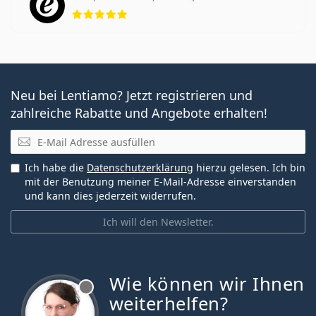
Bewertung 5 aus 5
Neu bei Lentiamo? Jetzt registrieren und
zahlreiche Rabatte und Angebote erhalten!
E-Mail
Ich habe die
Datenschutzerklärung
hierzu gelesen. Ich bin
mit der Benutzung meiner E-Mail-Adresse einverstanden
und kann dies jederzeit widerrufen.
Ich will den Newsletter.
Wie können wir Ihnen
ist offline
weiterhelfen?