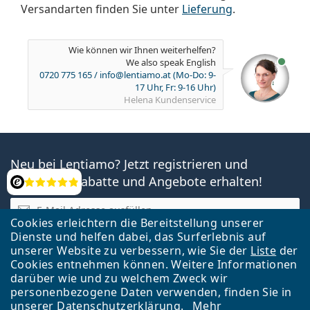
Versandarten finden Sie unter
Lieferung
.
Wie können wir Ihnen weiterhelfen?
We also speak English
ist
0720 775 165
/
info@lentiamo.at
(Mo-Do: 9-
onlin
17 Uhr, Fr: 9-16 Uhr)
Helena
Kundenservice
Neu bei Lentiamo? Jetzt registrieren und
zahlreiche Rabatte und Angebote erhalten!
Bewertung
E-Mail
Cookies erleichtern die Bereitstellung unserer
Ich habe die
Datenschutzerklärung
hierzu gelesen. Ich bin
Dienste und helfen dabei, das Surferlebnis auf
mit der Benutzung meiner E-Mail-Adresse einverstanden
unserer Website zu verbessern, wie Sie der
Liste
der
und kann dies jederzeit widerrufen.
Cookies entnehmen können. Weitere Informationen
darüber wie und zu welchem Zweck wir
Ich will den Newsletter.
personenbezogene Daten verwenden, finden Sie in
unserer
Datenschutzerklärung
.
Mehr