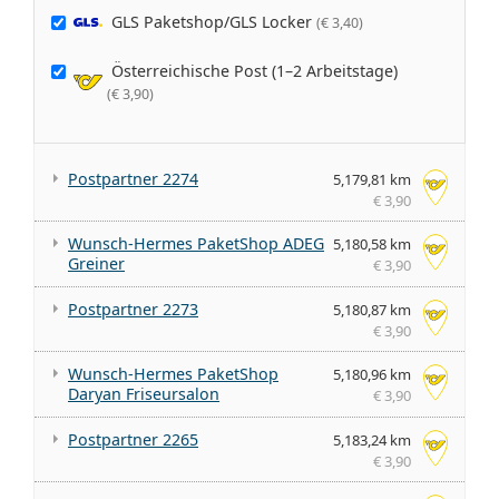
show_only
GLS Paketshop/GLS Locker
(
€ 3,40
)
Österreichische Post (1–2 Arbeitstage)
(
€ 3,90
)
Postpartner 2274
5,179,81 km
€ 3,90
Wunsch-Hermes PaketShop ADEG
5,180,58 km
Greiner
€ 3,90
Postpartner 2273
5,180,87 km
€ 3,90
Wunsch-Hermes PaketShop
5,180,96 km
Daryan Friseursalon
€ 3,90
Postpartner 2265
5,183,24 km
€ 3,90