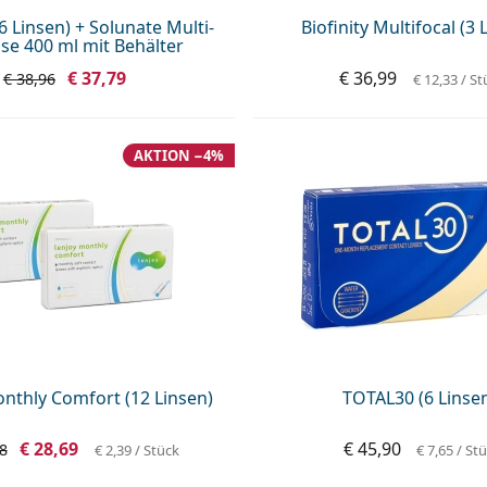
(6 Linsen) + Solunate Multi-
Biofinity Multifocal (3 
se 400 ml mit Behälter
€ 37,79
€ 36,99
€ 38,96
€ 12,33
/ St
AKTION −4%
nthly Comfort (12 Linsen)
TOTAL30 (6 Linse
€ 28,69
€ 45,90
8
€ 2,39
/ Stück
€ 7,65
/ St