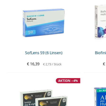
SofLens 59 (6 Linsen)
Biofin
€ 16,39
€
€ 2,73
/ Stück
AKTION −4%