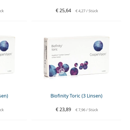
€ 25,64
ück
€ 4,27
/ Stück
nsen)
Biofinity Toric (3 Linsen)
€ 23,89
ück
€ 7,96
/ Stück