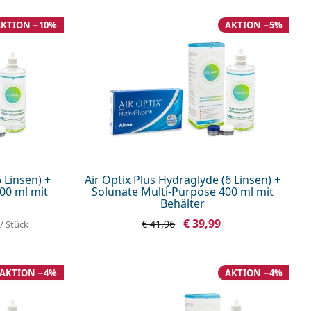
AKTION −10%
AKTION −5%
 Linsen) +
Air Optix Plus Hydraglyde (6 Linsen) +
00 ml mit
Solunate Multi-Purpose 400 ml mit
Behälter
€ 39,99
€ 41,96
/ Stück
AKTION −4%
AKTION −4%