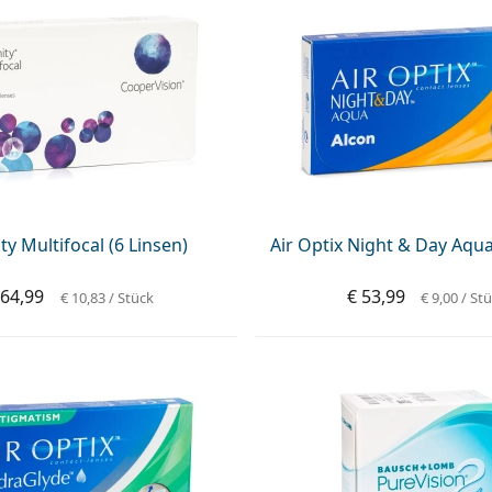
ity Multifocal (6 Linsen)
Air Optix Night & Day Aqua
 64,99
€ 53,99
€ 10,83
/ Stück
€ 9,00
/ St