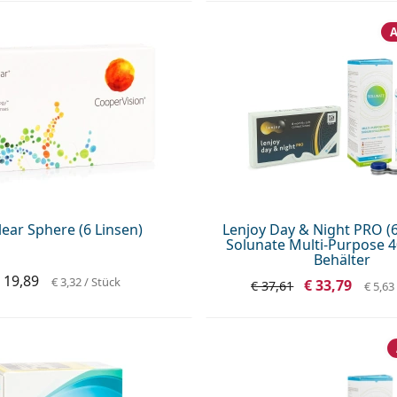
lear Sphere (6 Linsen)
Lenjoy Day & Night PRO (6
Solunate Multi-Purpose 4
Behälter
 19,89
€ 3,32
/ Stück
€ 33,79
€ 37,61
€ 5,63