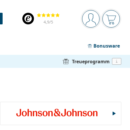
Navigationsleiste
Bewertung
Sie sind angemel
Der Ware
4,9
/5
Bonusware
Treueprogramm
i
Johnson & Johnson