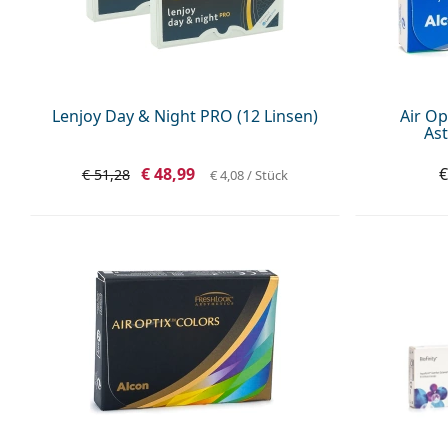
Lenjoy Day & Night PRO (12 Linsen)
Air Op
Ast
€ 48,99
€
€ 51,28
€ 4,08
/ Stück