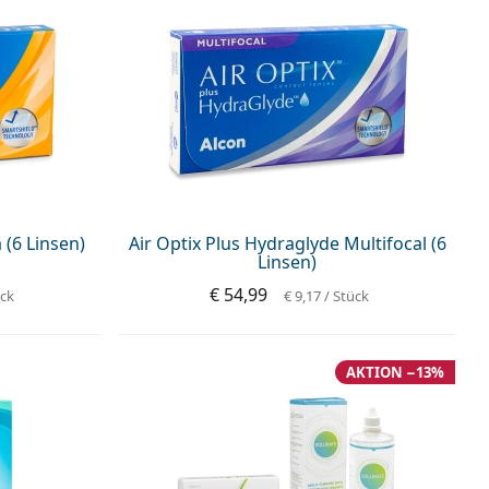
 (6 Linsen)
Air Optix Plus Hydraglyde Multifocal (6
Linsen)
€ 54,99
ück
€ 9,17
/ Stück
AKTION −13%