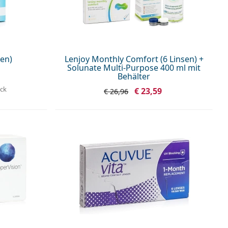
sen)
Lenjoy Monthly Comfort (6 Linsen) +
Solunate Multi-Purpose 400 ml mit
Behälter
ück
€ 23,59
€ 26,96