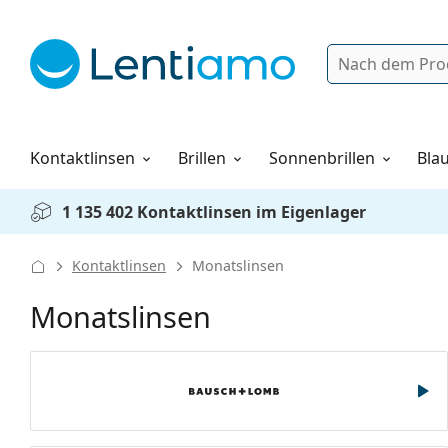
Suche
Anmelden
Web-Navigation
Pflegemittel
Alles über den Einkauf
Kontaktlinsen
Brillen
Sonnenbrillen
Blau
1 135 402 Kontaktlinsen im Eigenlager
Kontaktlinsen
Monatslinsen
Monatslinsen
Bausch & Lomb