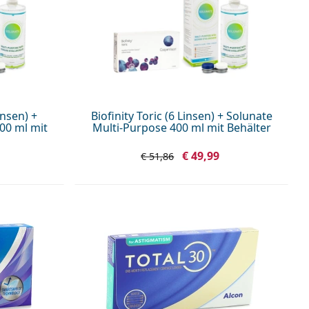
insen) +
Biofinity Toric (6 Linsen) + Solunate
00 ml mit
Multi-Purpose 400 ml mit Behälter
€ 49,99
€ 51,86