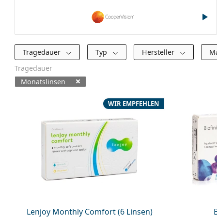
CooperVision
Filter
Tragedauer
Typ
Hersteller
M
Tragedauer
Monatslinsen
Verfügbare Produkte
WIR EMPFEHLEN
Lenjoy Monthly Comfort (6 Linsen)
B