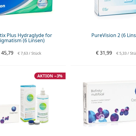
tix Plus Hydraglyde for
PureVision 2 (6 Lin
igmatism (6 Linsen)
 45,79
€ 31,99
€ 7,63
/ Stück
€ 5,33
/ St
AKTION −3%