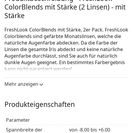
ColorBlends mit Stärke (2 Linsen) - mit
Stärke
FreshLook ColorBlends mit Stärke, 2er Pack. FreshLook
Colorblends sind gefärbte Monatslinsen, welche die
natürliche Augenfarbe abdecken. Da die Farbe der
Linsen die gesamte Iris abdeckt und keine natürliche
Augenfarbe durchlässt, sind Sie auch für natürlich
dunkle Augen geeignet. Ein bestimmtes Farbergebnis
kann nicht garantiert werden!
Der UV Filter bei Kontaktlinsen erhöht den Schutz der
Mehr anzeigen
Hornhaut vor den schädlichen UV Strahlen. Die
Kontaktlinsen decken den ganzen Augapfel jedoch
nicht ab, daher ist es notwendig die Augen zusätzlich
Produkteigenschaften
mit einer
Sonnenbrille
, die über einen UV Filter verfügt,
zu schützen.
Parameter
Die Produktion von FreshLook ColorBlends
Kontaktlinsen wurde eingestellt. Es sind nur die
Spannbreite der
von -8.00 bis +6.00