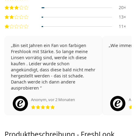
20×
13×
11×
Bin seit Jahren ein Fan von farbigen
Wie immer s
Freshlook mit Stärke. So lange meine
Linsen vorrätig sind, werde ich diese
kaufen . Leider wurde schon
angekündigt, dass diese bald nicht mehr
hergestellt werden - das ist schade.
Danach werde ich dann andere
ausprobieren
Anonym
,
vor 2 Monaten
An
Bewertung 5 aus 5
Produktbeschreibung - FreshLook