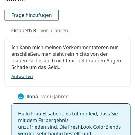
Tag- und Nachtlinsen:
Nein
Anzeiger Rückseite -
Nein
Frage hinzufügen
Vorderseite:
Verpackung
Elisabeth R.
vor 6 Jahren
Hersteller:
Alcon
Ich kann mich meinen Vorkommentatoren nur
Linsen in der Packung:
2
anschließen, man sieht rein nichts von der
Gewicht:
blauen Farbe, auch nicht mit hellbraunen Augen.
16 g
Schade um das Geld..
Weiteres
Antworten
Kategorie:
Monatslinsen
Farblinsen
Ilona
vor 6 Jahren
Kontaktlinsen
Sphärische und
asphärische Linsen
Hallo Frau Elisabeht, es tut mir leid, dass Sie
mit dem Farbergebnis
unzufrieden sind. Die FreshLook ColorBlends
werden sehr häufig bestellt und