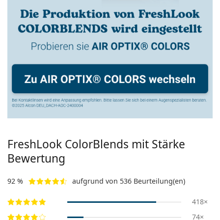
FreshLook ColorBlends mit Stärke
Bewertung
92 %
aufgrund von 536 Beurteilung(en)
418×
74×