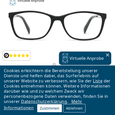
Virtuelle
Anprobe
Bewertung
Virtuelle
Anprobe
Cookies erleichtern die Bereitstellung unserer
Dienste und helfen dabei, das Surferlebnis auf
unserer Website zu verbessern, wie Sie der
Liste
der
Esprit ET17562 538 51
Cookies entnehmen können. Weitere Informationen
darüber wie und zu welchem Zweck wir
€ 83,99
personenbezogene Daten verwenden, finden Sie in
kostenloser Versand
unserer
Datenschutzerklärung
.
Mehr
Informationen
Zustimmen
Ablehnen