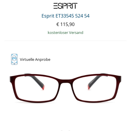
0720 775 165
Gucci
Alle Pflegemittel
Alle Marken
ist online
Persol
Esprit ET33545 524 54
€ 115,90
Prada
kostenloser Versand
Alle Marken
Virtuelle
Anprobe