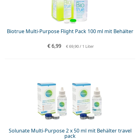
ist offline
Persol
Prada
Alle Marken
Biotrue Multi-Purpose Flight Pack 100 ml mit Behälter
€ 6,99
€ 69,90
/ 1 Liter
Solunate Multi-Purpose 2 x 50 ml mit Behälter travel
pack