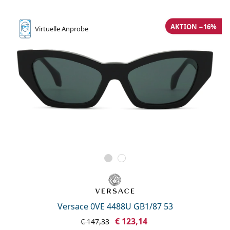
ist offline
Persol
Prada
AKTION −16%
Virtuelle
Anprobe
Alle Marken
Versace 0VE 4488U GB1/87 53
€ 123,14
€ 147,33