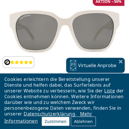
AKTION −56%
Bewertung
Virtuelle
Anprobe
Cookies erleichtern die Bereitstellung unserer
Dienste und helfen dabei, das Surferlebnis auf
unserer Website zu verbessern, wie Sie der
Liste
der
Cookies entnehmen können. Weitere Informationen
Balenciaga BB0215SA 003 56
darüber wie und zu welchem Zweck wir
€ 143,83
€ 326,90
personenbezogene Daten verwenden, finden Sie in
unserer
Datenschutzerklärung
.
Mehr
kostenloser Versand
&
auf Lager
Informationen
Zustimmen
Ablehnen