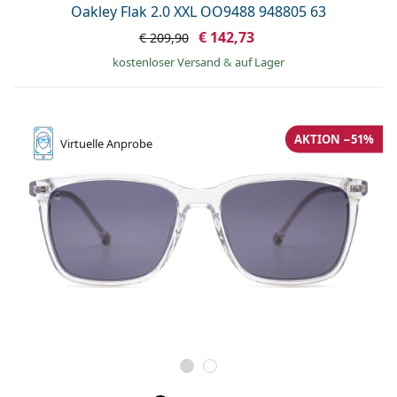
Oakley Flak 2.0 XXL OO9488 948805 63
€ 142,73
€ 209,90
kostenloser Versand
&
auf Lager
AKTION −51%
Virtuelle
Anprobe