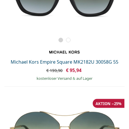
Michael Kors Empire Square MK2182U 30058G 55
€ 95,94
€ 159,90
kostenloser Versand
&
auf Lager
AKTION −25%