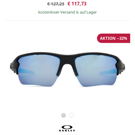
€ 117,73
€ 127,23
kostenloser Versand
&
auf Lager
AKTION −32%