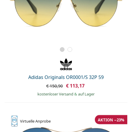
Adidas Originals OR0001/S 32P 59
€ 113,17
€ 150,90
kostenloser Versand
&
auf Lager
AKTION −23%
Virtuelle
Anprobe