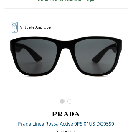
kostenloser Versand
&
auf Lager
ist offline
Persol
Prada
Alle Marken
Virtuelle
Anprobe
Prada Linea Rossa Active 0PS 01US DG05S0