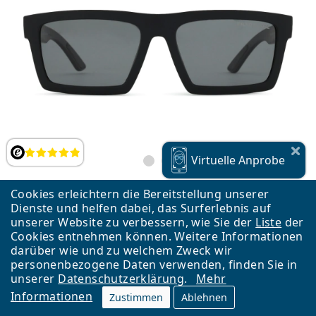
Bewertung
Virtuelle
Anprobe
Cookies erleichtern die Bereitstellung unserer
Dienste und helfen dabei, das Surferlebnis auf
Prada Linea Rossa 0PS A07S 1B002G 58
unserer Website zu verbessern, wie Sie der
Liste
der
€ 269,90
Cookies entnehmen können. Weitere Informationen
darüber wie und zu welchem Zweck wir
kostenloser Versand
&
auf Lager
personenbezogene Daten verwenden, finden Sie in
unserer
Datenschutzerklärung
.
Mehr
Informationen
Zustimmen
Ablehnen