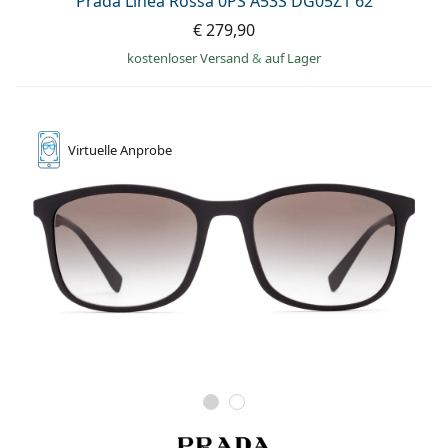
Prada Linea Rossa 0PS A53S DG05Z1 62
€ 279,90
kostenloser Versand
&
auf Lager
Virtuelle
Anprobe