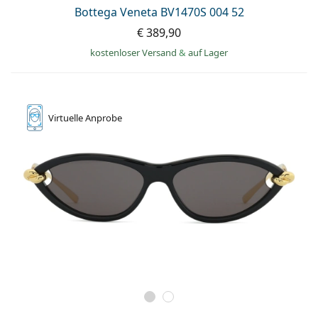
ist offline
Persol
Bottega Veneta BV1470S 004 52
€ 389,90
Prada
kostenloser Versand
&
auf Lager
Alle Marken
Virtuelle
Anprobe