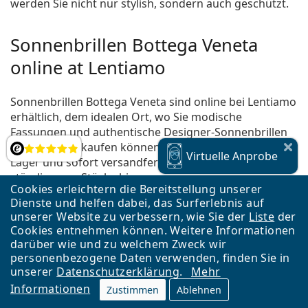
werden Sie nicht nur stylish, sondern auch geschützt.
Sonnenbrillen Bottega Veneta
online at Lentiamo
Sonnenbrillen Bottega Veneta sind online bei Lentiamo
erhältlich, dem idealen Ort, wo Sie modische
Fassungen und authentische Designer-Sonnenbrillen
in Österreich kaufen können. Alle Stücke sind auf
Bewertung
Virtuelle
Anprobe
Lager und sofort versandfertig, und es kommen
ständig neue Stücke hinzu.
Cookies erleichtern die Bereitstellung unserer
Mit dem aktuellen Angebot von 26 Sonnenbrillen in der
Dienste und helfen dabei, das Surferlebnis auf
Preisklasse von
€ 258,90
bis
€ 489,90
ist es einfach, das
unserer Website zu verbessern, wie Sie der
Liste
der
perfekte Modell zu finden. Außerdem können Sie aus
Cookies entnehmen können. Weitere Informationen
darüber wie und zu welchem Zweck wir
aktuellen
Sonnenbrillen im Sonderangebot
wählen.
personenbezogene Daten verwenden, finden Sie in
Wenn es für Sie schwierig wird, unter so vielen
unserer
Datenschutzerklärung
.
Mehr
Modellen zu wählen, können Sie unsere
praktische
Informationen
Zustimmen
Ablehnen
virtuelle Anprobe
benutzen, um vor dem Kauf zu