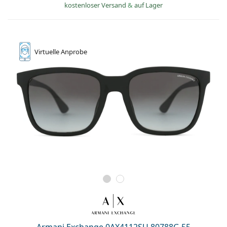
kostenloser Versand
&
auf Lager
Virtuelle
Anprobe
Armani Exchange 0AX4112SU 80788G 55