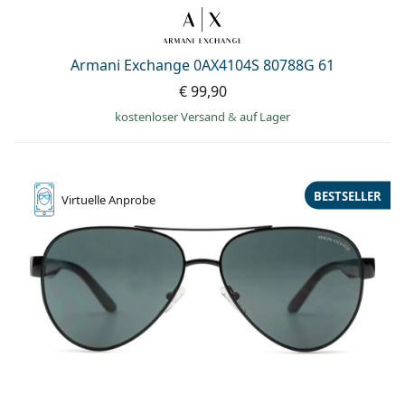
ist offline
Persol
Prada
Armani Exchange 0AX4104S 80788G 61
Alle Marken
€ 99,90
kostenloser Versand
&
auf Lager
BESTSELLER
Virtuelle
Anprobe