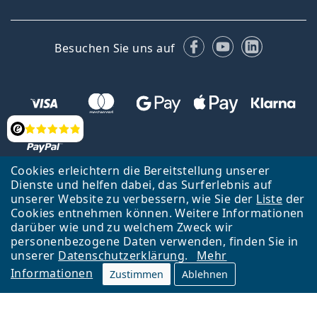
Facebook
YouTube
LinkedIn
Besuchen Sie uns auf
Bewertung
Cookies erleichtern die Bereitstellung unserer
Dienste und helfen dabei, das Surferlebnis auf
unserer Website zu verbessern, wie Sie der
Liste
der
Zurück zur Hauptseite
Nach oben
Cookies entnehmen können. Weitere Informationen
Lentiamo s.r.o., Tschechien ist Eigentümer und Betreiber des Online-
darüber wie und zu welchem Zweck wir
Shops Lentiamo.at
Seit 18 Jahren sind wir für Sie da.
personenbezogene Daten verwenden, finden Sie in
unserer
Datenschutzerklärung
.
Mehr
Informationen
Zustimmen
Ablehnen