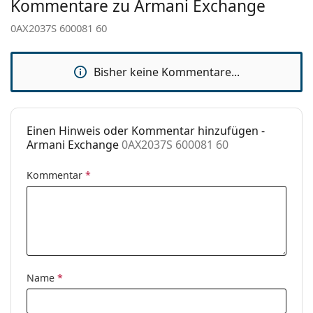
Kommentare zu Armani Exchange
Marke:
Armani Exchange
0AX2037S 600081 60
Verwendung:
Mode
Code:
0AX2037S 600081 60
Bisher keine Kommentare...
Einen Hinweis oder Kommentar hinzufügen -
Armani Exchange
0AX2037S 600081 60
Kommentar
*
Name
*