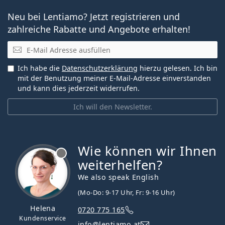
Neu bei Lentiamo? Jetzt registrieren und
zahlreiche Rabatte und Angebote erhalten!
E-Mail
Ich habe die
Datenschutzerklärung
hierzu gelesen. Ich bin
mit der Benutzung meiner E-Mail-Adresse einverstanden
und kann dies jederzeit widerrufen.
Ich will den Newsletter.
Wie können wir Ihnen
ist offline
weiterhelfen?
We also speak English
(Mo-Do: 9-17 Uhr, Fr: 9-16 Uhr)
Helena
0720 775 165
Kundenservice
info@lentiamo.at