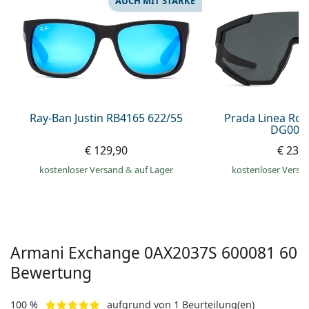
AUCH MIT STÄRKE
ist offline
Persol
Prada
Alle Marken
Ray-Ban Justin RB4165 622/55
Prada Linea Ro
DG006F
€ 129,90
€ 232
kostenloser Versand
&
auf Lager
kostenloser Versa
Armani Exchange
0AX2037S 600081 60
Bewertung
100 %
aufgrund von 1 Beurteilung(en)