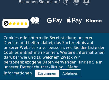
Besuchen Sie uns auf
Bewertung
Cookies erleichtern die Bereitstellung unserer
Dienste und helfen dabei, das Surferlebnis auf
unserer Website zu verbessern, wie Sie der
Liste
der
Cookies entnehmen können. Weitere Informationen
Zurück zur Hauptseite
Nach oben
darüber wie und zu welchem Zweck wir
Lentiamo s.r.o., Tschechien ist Eigentümer und Betreiber des Online-
personenbezogene Daten verwenden, finden Sie in
Shops Lentiamo.at
Seit 18 Jahren sind wir für Sie da.
unserer
Datenschutzerklärung
.
Mehr
Informationen
Zustimmen
Ablehnen