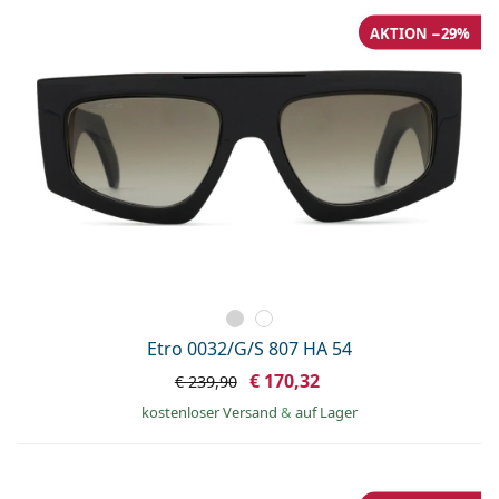
AKTION −29%
Etro 0032/G/S 807 HA 54
€ 170,32
€ 239,90
kostenloser Versand
&
auf Lager