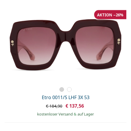
AKTION −26%
Etro 0011/S LHF 3X 53
€ 137,56
€ 184,90
kostenloser Versand
&
auf Lager