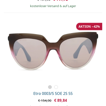
ist offline
Persol
kostenloser Versand
&
auf Lager
Prada
Alle Marken
AKTION −42%
Etro 0003/S SOE 2S 55
€ 89,84
€ 154,90