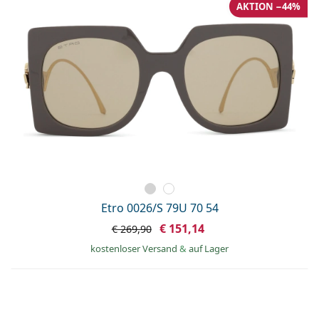
AKTION −44%
Etro 0026/S 79U 70 54
€ 151,14
€ 269,90
kostenloser Versand
&
auf Lager