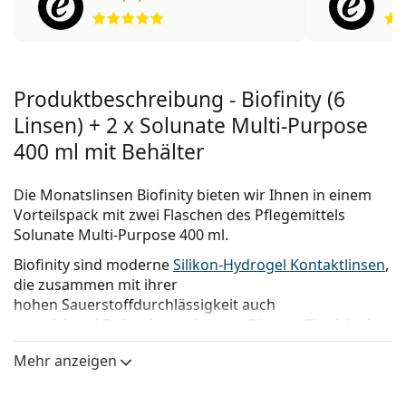
Bewertung 5 aus 5
Produktbeschreibung - Biofinity (6
Linsen) + 2 x Solunate Multi-Purpose
400 ml mit Behälter
Die Monatslinsen Biofinity bieten wir Ihnen in einem
Vorteilspack mit zwei Flaschen des Pflegemittels
Solunate Multi-Purpose 400 ml.
Biofinity
sind moderne
Silikon-Hydrogel Kontaktlinsen
,
die zusammen mit ihrer
hohen Sauerstoffdurchlässigkeit auch
ausreichend Befeuchtung bieten. Gönnen Sie sich ein
bisschen Luxus mit den
Monatslinsen
Biofinity von
Mehr anzeigen
CooperVision – und Ihre müden Augen gehören der
Vergangenheit an!