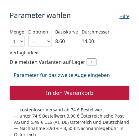
Parameter wählen
ist offline
Persol
Parameter wählen
Prada
Hilfe
Alle Marken
Menge
Dioptrien
Basiskurve
Durchmesser
8.60
14.00
Verfügbarkeit
Die meisten Varianten auf Lager
i
+ Parameter für das zweite Auge eingeben
In den Warenkorb
kostenloser Versand ab 74 € Bestellwert
unter 74 € Bestellwert 3,90 € Österreichische Post
AG und 5,49 € GLS (AT, DE) Österreich und Deutschland
Nachnahme 3,90 € + 3,50 € Nachnahmegebühr in
Österreich