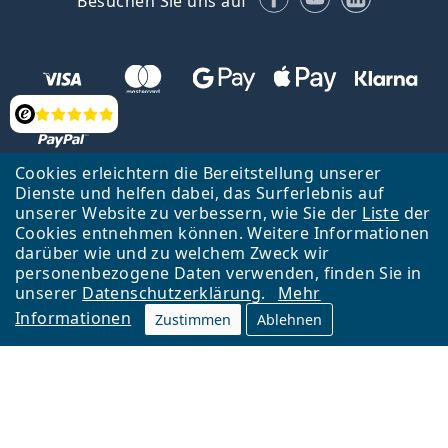
Besuchen Sie uns auf
Bewertung
Cookies erleichtern die Bereitstellung unserer
Dienste und helfen dabei, das Surferlebnis auf
unserer Website zu verbessern, wie Sie der
Liste
der
Zurück zur Hauptseite
Nach oben
Cookies entnehmen können. Weitere Informationen
Lentiamo s.r.o., Tschechien ist Eigentümer und Betreiber des Online-
darüber wie und zu welchem Zweck wir
Shops Lentiamo.at
Seit 18 Jahren sind wir für Sie da.
personenbezogene Daten verwenden, finden Sie in
unserer
Datenschutzerklärung
.
Mehr
Informationen
Zustimmen
Ablehnen