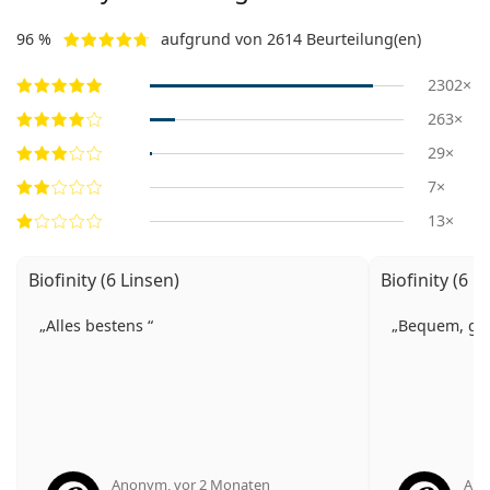
96 %
aufgrund von 2614 Beurteilung(en)
2302×
263×
29×
7×
13×
Biofinity (6 Linsen)
Biofinity (6 L
Alles bestens
Bequem, gut
Anonym
,
vor 2 Monaten
An