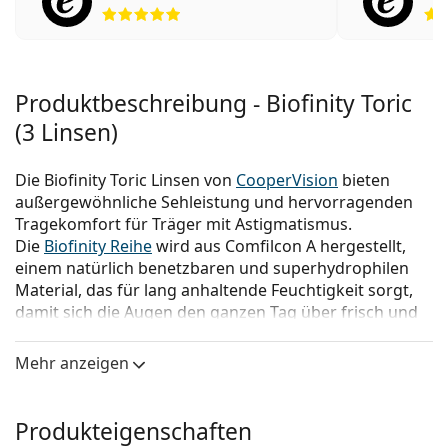
Bewertung 5 aus 5
Produktbeschreibung - Biofinity Toric
(3 Linsen)
Die Biofinity Toric Linsen von
CooperVision
bieten
außergewöhnliche Sehleistung und hervorragenden
Tragekomfort für Träger mit Astigmatismus.
Die
Biofinity Reihe
wird aus Comfilcon A hergestellt,
einem natürlich benetzbaren und superhydrophilen
Material, das für lang anhaltende Feuchtigkeit sorgt,
damit sich die Augen den ganzen Tag über frisch und
gesund anfühlen.
Mehr anzeigen
Die fortgeschrittenen
Silikon-Hydrogel-Kontaktlinsen
sind für tägliches Tragen mit monatlichem Austausch
konzipiert und bieten ein perfektes Gleichgewicht
Produkteigenschaften
zwischen Qualität und Komfort. Nach Rücksprache mit