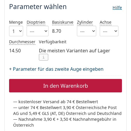
ist offline
Persol
Parameter wählen
Hilfe
Prada
Menge
Dioptrien
Basiskurve
Zylinder
Achse
Alle Marken
8.70
Durchmesser
Verfügbarkeit
14.50
Die meisten Varianten auf Lager
i
+ Parameter für das zweite Auge eingeben
In den Warenkorb
kostenloser Versand ab 74 € Bestellwert
unter 74 € Bestellwert 3,90 € Österreichische Post
AG und 5,49 € GLS (AT, DE) Österreich und Deutschland
Nachnahme 3,90 € + 3,50 € Nachnahmegebühr in
Österreich