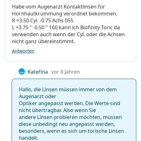
bevorzugen und die mit den Linsen auch schlafen
Habe vom Augenarzt Kontaktlinsen für
Torische Linsen
möchten
Hornhautkrümmung verordnet bekommen.
Tag- & Nachtlinsen
R +3.50 Cyl. -0.75 Achs 055
Silikon-Hydrogel-Linsen
L +3.75 " -0.50 " 160 kann ich Biofinity Toric da
Häufig gestellte Fragen zu
verwenden auch wenn der Cyl. oder die Achsen
Kontaktlinsen
Biofinity Toric
nicht ganz übereinstimmt.
Antworten
Wie lange kann man Biofinity Toric tragen?
Kateřina
vor 8 Jahren
Kann man mit Biofinity Toric schlafen?
Hallo, die Linsen müssen immer von dem
Augenarzt oder
Was ist der Unterschied zwischen Biofinity Toric
Optiker angepasst werden. Die Werte sind
und XR Toric?
nicht übertragbar. Also wenn Sie
andere Linsen probieren möchten, müssen
diese unbedingt neu angepasst werden,
Was ist der Unterschied zwischen Biofinity Toric
besonders, wenn es sich um torische Linsen
(6 Linsen) und Biofinity Toric (3 Linsen)?
handelt.