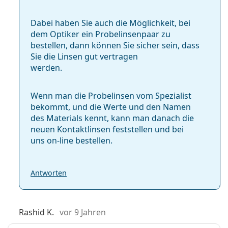
Dabei haben Sie auch die Möglichkeit, bei
Andere Kontaktlinsen für Astigmatismus
dem Optiker ein Probelinsenpaar zu
bestellen, dann können Sie sicher sein, dass
Sie die Linsen gut vertragen
werden.
Am häufigsten werden sie mit dem Pflegemittel
Solunate Multi-Purpose 400 ml mit Behälter
verkauft.
Wenn man die Probelinsen vom Spezialist
Es ist ein Medizinprodukt. Lesen Sie vor dem Gebrauch
bekommt, und die Werte und den Namen
die Anleitung.
des Materials kennt, kann man danach die
neuen Kontaktlinsen feststellen und bei
uns on-line bestellen.
Antworten
Rashid K.
vor 9 Jahren