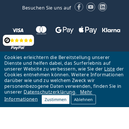
Facebook
YouTube
LinkedIn
Besuchen Sie uns auf
Bewertung
Cookies erleichtern die Bereitstellung unserer
Dienste und helfen dabei, das Surferlebnis auf
unserer Website zu verbessern, wie Sie der
Liste
der
Zurück zur Hauptseite
Nach oben
Cookies entnehmen können. Weitere Informationen
Lentiamo s.r.o., Tschechien ist Eigentümer und Betreiber des Online-
darüber wie und zu welchem Zweck wir
Shops Lentiamo.at
Seit 18 Jahren sind wir für Sie da.
personenbezogene Daten verwenden, finden Sie in
unserer
Datenschutzerklärung
.
Mehr
Informationen
Zustimmen
Ablehnen