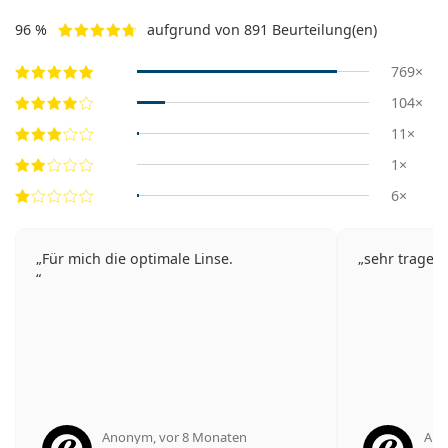
96 %
aufgrund von 891 Beurteilung(en)
769×
104×
11×
1×
6×
Für mich die optimale Linse.
sehr trage
Anonym
,
vor 8 Monaten
An