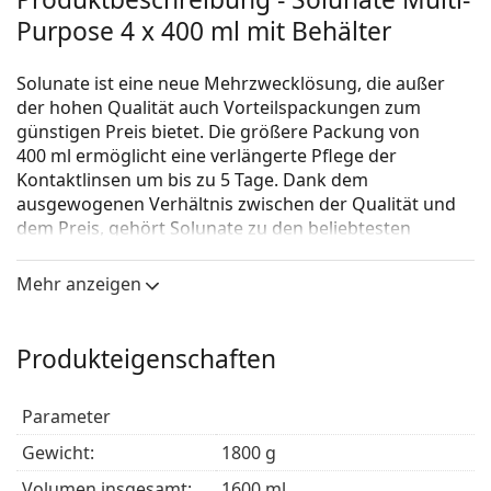
Purpose 4 x 400 ml mit Behälter
Solunate ist eine neue Mehrzwecklösung, die außer
der hohen Qualität auch Vorteilspackungen zum
günstigen Preis bietet. Die größere Packung von
400 ml ermöglicht eine verlängerte Pflege der
Kontaktlinsen um bis zu 5 Tage. Dank dem
ausgewogenen Verhältnis zwischen der Qualität und
dem Preis, gehört Solunate zu den beliebtesten
Pflegemitteln auf dem Markt.
Mehr anzeigen
Solunate ist außerdem eines der meistverkauften
Pflegemittel in unserm Online-Shop. Die Lösung ist
eine hervorragende Alternative zu den universalen
Produkteigenschaften
Pflegemitteln, wie z.B. ReNu MPS Sensitive Eyes,
Biotrue Multi-Purpose oder das OPTI-FREE.
Parameter
Die Mehrzwecklösung Solunate mit Hyaluronsäure ist
zur Reinigung, Desinfektion, Befeuchtung, zum
Gewicht:
1800 g
Abspülen und Aufbewahren von weichen
Volumen insgesamt:
1600 ml