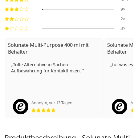
9×
2×
3×
Solunate Multi-Purpose 400 ml mit
Solunate Mul
Behälter
Behälter
Tolle Alternative in Sachen
tut was es tu
Aufbewahrung für Kontaktlinsen.
Anonym
,
vor 13 Tagen
An
Bewertung 5 aus 5
Produktbeschreibung - Solunate Multi-