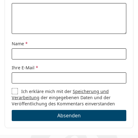
Kontaktlinsen, der direkt an der Flasche des
Behälter in der
4
Pflegemittels befestigt ist. Der Behälter steht immer
Packung:
zur Verfügung und kann auch unterwegs nicht
Weiteres
verloren gehen.
Kategorie:
Pflegemittel
Zubehör
Name
*
Pflegemittel-
Vorteilspackungen
Mehrzweck-
Ihre E-Mail
*
Kontaktlinsenlösungen
Ich erkläre mich mit der
Speicherung und
Verarbeitung
der eingegebenen Daten und der
Veröffentlichung des Kommentars einverstanden
Absenden