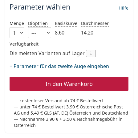
ist offline
Persol
Parameter wählen
Hilfe
Prada
Menge
Dioptrien
Basiskurve
Durchmesser
Alle Marken
8.60
14.20
Verfügbarkeit
Die meisten Varianten auf Lager
i
+ Parameter für das zweite Auge eingeben
In den Warenkorb
kostenloser Versand ab 74 € Bestellwert
unter 74 € Bestellwert 3,90 € Österreichische Post
AG und 5,49 € GLS (AT, DE) Österreich und Deutschland
Nachnahme 3,90 € + 3,50 € Nachnahmegebühr in
Österreich