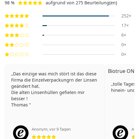
98 %
aufgrund von 275 Beurteilung(en)
252×
17×
6×
0×
0×
Biotrue ONEd
Das einzige was mich stört ist das diese
Firma die Einzelverpackungrn der Linsen
tolle Tages
geändert hat.
hinein- und
Die alten Linsenhüllen gefielen mir
besser !
Thomas
Anonym
,
vor 9 Tagen
An
Bewertung 5 aus 5