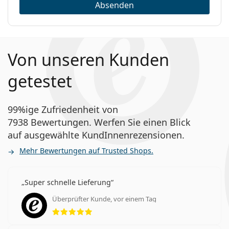
Absenden
Was ist der Unterschied zwischen der 30er-,
90er- und 180er-Packung von Biotrue ONEday?
Von unseren Kunden
Weitere Tageslinsen
getestet
Acuvue Oasys 1-Day with HydraLuxe
Lenjoy 1 Day Comfort
99%ige Zufriedenheit von
Miru 1 day
7938 Bewertungen. Werfen Sie einen Blick
Precision1
auf ausgewählte KundInnenrezensionen.
SofLens Daily Disposable
Mehr Bewertungen auf Trusted Shops.
Weitere Artikel aus unserem Blog
Super schnelle Lieferung
Wie versteht man Werte auf dem
Überprüfter Kunde, vor einem Tag
Kontaktlinsenrezept
Bewertung 5 aus 5
Gewöhnung an Kontaktlinsen: Wie lange dauert es?
Wie man Kontaktlinsen pflegt