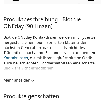
Produktbeschreibung - Biotrue
ONEday (90 Linsen)
Biotrue ONEday Kontaktlinsen werden mit HyperGel
hergestellt, einem bio-inspirierten Material der
nächsten Generation, das die Lipidschicht des
Tränenfilms nachahmt. Es handelts sich um bequeme
Kontaktlinsen
, die mit ihrer High-Resolution Optik
auch bei schlechten Lichtverhältnissen eine scharfe
und klare Sicht ermöglichen.
Diese
Tageslinsen
vom Hersteller
Bausch & Lomb
Mehr anzeigen
bieten viele Vorteile für Träger, die einen geschäftigen
Lebensstil führen und Wert auf einfache Handhabung
und Komfort legen.
Produkteigenschaften