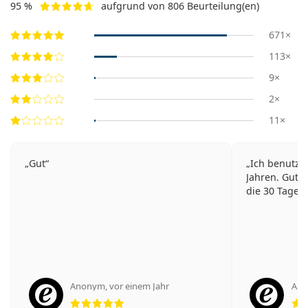
95 %
aufgrund von 806 Beurteilung(en)
671×
113×
9×
2×
11×
Gut
Ich benutze 
Jahren. Gut v
die 30 Tage 
Anonym
,
vor einem Jahr
An
Bewertung 5 aus 5