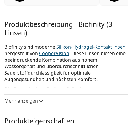
Produktbeschreibung - Biofinity (3
Linsen)
Biofinity sind moderne
Silikon-Hydrogel-Kontaktlinsen
hergestellt von
CooperVision
. Diese Linsen bieten eine
beeindruckende Kombination aus hohem
Wassergehalt und überdurchschnittlicher
Sauerstoffdurchlässigkeit für optimale
Augengesundheit und höchsten Komfort.
Die CooperVisions Biofinity-Reihe besteht aus
Comfilcon A, einem natürlich benetzbaren und
Mehr anzeigen
superhydrophilen Material, das für lang anhaltende
Feuchtigkeit sorgt, damit sich die Augen den ganzen
Tag über frisch und gesund anfühlen.
Produkteigenschaften
Die Biofinity Kontaktlinsen
sind für das tägliche Tragen
mit monatlichem Austausch konzipiert und bieten ein