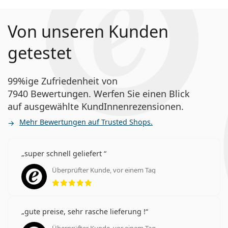
Was ist der Unterschied zwischen Biofinity und
Von unseren Kunden
Biofinity XR?
getestet
Was ist der Unterschied zwischen Biofinity (6
Linsen) und Biofinity (3 Linsen)?
99%ige Zufriedenheit von
7940 Bewertungen. Werfen Sie einen Blick
auf ausgewählte KundInnenrezensionen.
Andere Monatslinsen
Mehr Bewertungen auf Trusted Shops.
Am häufigsten werden sie mit dem Pflegemittel
Solunate Multi-Purpose 400 ml mit Behälter
verkauft.
super schnell geliefert
Es ist ein Medizinprodukt. Lesen Sie vor dem Gebrauch
Überprüfter Kunde, vor einem Tag
Bewertung 5 aus 5
die Anleitung.
gute preise, sehr rasche lieferung !
Überprüfter Kunde, vor einem Tag