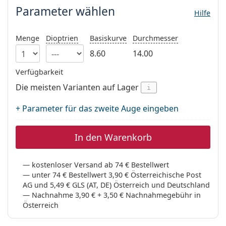
ist offline
Persol
Parameter wählen
Hilfe
Prada
Menge
Dioptrien
Basiskurve
Durchmesser
Alle Marken
8.60
14.00
Verfügbarkeit
Die meisten Varianten auf Lager
i
+ Parameter für das zweite Auge eingeben
In den Warenkorb
kostenloser Versand ab 74 € Bestellwert
unter 74 € Bestellwert 3,90 € Österreichische Post
AG und 5,49 € GLS (AT, DE) Österreich und Deutschland
Nachnahme 3,90 € + 3,50 € Nachnahmegebühr in
Österreich