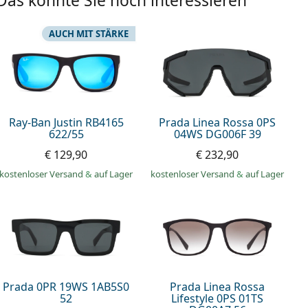
Das könnte Sie noch interessieren
AUCH MIT STÄRKE
Ray-Ban Justin RB4165
Prada Linea Rossa 0PS
622/55
04WS DG006F 39
€ 129,90
€ 232,90
kostenloser Versand
&
auf Lager
kostenloser Versand
&
auf Lager
Prada 0PR 19WS 1AB5S0
Prada Linea Rossa
52
Lifestyle 0PS 01TS