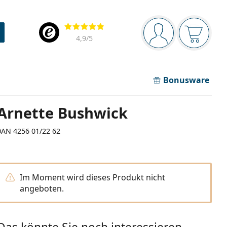
Navigationsleiste
Bewertung
Sie sind angemel
Der Ware
4,9
/5
Bonusware
Arnette Bushwick
0AN 4256 01/22 62
Im Moment wird dieses Produkt nicht
angeboten.