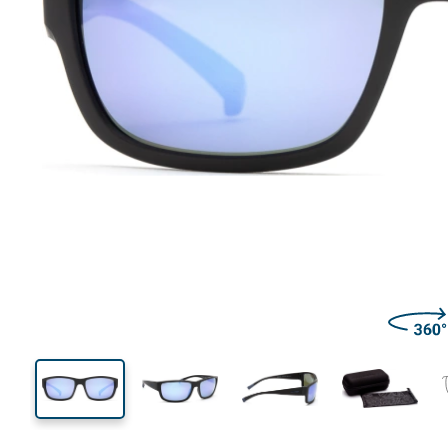
138 mm
Brillenbreite
Glasbrei
40 mm
62 mm
Glashöhe
Glasbreite