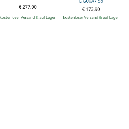
DG00A7 56
€ 277,90
€ 173,90
kostenloser Versand
&
auf Lager
kostenloser Versand
&
auf Lager