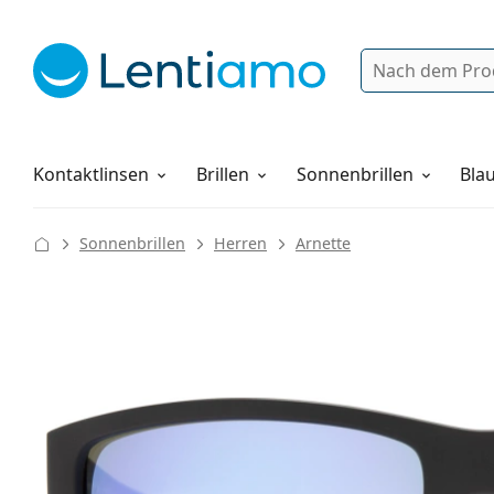
Suche
Anmelden
Web-Navigation
Pflegemittel
Alles über den Einkauf
Kontaktlinsen
Brillen
Sonnenbrillen
Blau
Sonnenbrillen
Herren
Arnette