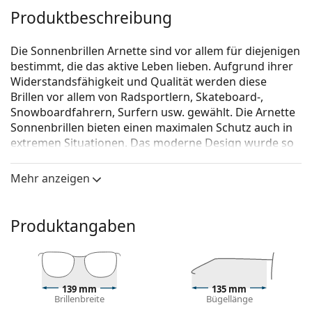
Produktbeschreibung
Die Sonnenbrillen Arnette sind vor allem für diejenigen
bestimmt, die das aktive Leben lieben. Aufgrund ihrer
Widerstandsfähigkeit und Qualität werden diese
Brillen vor allem von Radsportlern, Skateboard-,
Snowboardfahrern, Surfern usw. gewählt. Die Arnette
Sonnenbrillen bieten einen maximalen Schutz auch in
extremen Situationen. Das moderne Design wurde so
konzipiert, dass die Brillen beim ganztägigen Tragen
angenehm und bequem sitzen bleiben und das
Mehr anzeigen
Sportreiben nicht beeinträchtigen wird.
Arnette Fastball 0AN 4202 226855 62
ist eine
Produktangaben
Sonnenbrille für Männer.
Mit der virtuellen Anprobefunktion von Lentiamo
können Sie herausfinden, wie Sie mit dieser
Sonnenbrille aussehen.
139 mm
135 mm
Brillenbreite
Bügellänge
Brillenfassung