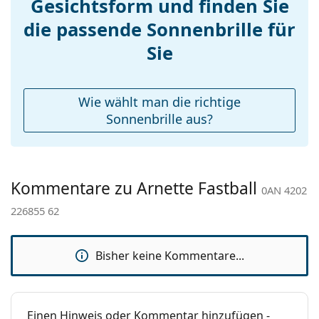
Gesichtsform und finden Sie
Nasenpads:
Pflegen der Sonnenbrille. Einige Modelle können
mit einem Stoffbeutel anstelle eines Tuchs geliefert
Accessories
die passende Sonnenbrille für
werden.
Etui:
Ja
Sie
Entdecken Sie das gesamte Sortiment der
Reinigungstuch:
Ja
Sonnenbrillen
, um weitere Modelle beliebter Marken
zu finden.
Weiteres
Wie wählt man die richtige
Sex:
Herren
Sonnenbrille aus?
Kategorie:
Sonnenbrillen
Marke:
Arnette
Kommentare zu Arnette Fastball
Verwendung:
Sport
0AN 4202
226855 62
Sport:
Laufen, Tennis, Wandern
Code:
0AN 4202 226855 62
Bisher keine Kommentare...
Einen Hinweis oder Kommentar hinzufügen -