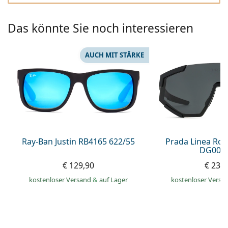
0720 775 165
Gucci
Alle Pflegemittel
Alle Marken
ist online
Persol
Das könnte Sie noch interessieren
Prada
AUCH MIT STÄRKE
Alle Marken
Ray-Ban Justin RB4165 622/55
Prada Linea Ro
DG006F
€ 129,90
€ 232
kostenloser Versand
&
auf Lager
kostenloser Versa