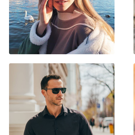
Bügellänge:
135 mm
Stegbreite:
17 mm
Gewicht:
100 g
Verstellbare Nasenpads:
Ja
Accessories
Etui:
Ja
Reinigungstuch:
Ja
Weiteres
Sex:
Herren
Kategorie:
Sonnenbrillen
Marke:
Arnette
Verwendung:
Mode
Code:
0AN 3080 706/81 62