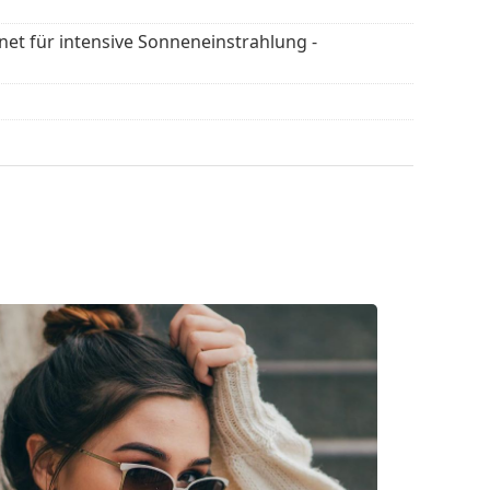
egorie 3 (Lichtdurchlässig­keit 8 – 18% ). Sie sind
gnet für intensive Sonneneinstrahlung -
 der Stadt geeignet.
 Die Farbe des Etuis und sein Design können
flegen der Sonnenbrille. Einige Modelle können
 werden.
en
, um weitere Modelle beliebter Marken zu