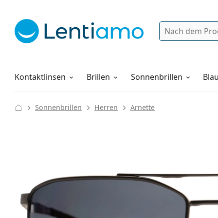
Suche
Anmelden
Web-Navigation
Pflegemittel
Alles über den Einkauf
Kontaktlinsen
Brillen
Sonnenbrillen
Blau
Sonnenbrillen
Herren
Arnette