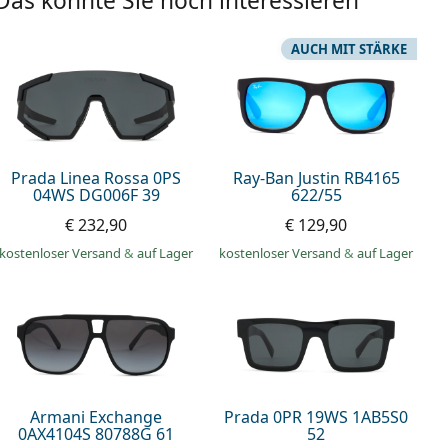
Das könnte Sie noch interessieren
AUCH MIT STÄRKE
Prada Linea Rossa 0PS
Ray-Ban Justin RB4165
04WS DG006F 39
622/55
€ 232,90
€ 129,90
kostenloser Versand
&
auf Lager
kostenloser Versand
&
auf Lager
Armani Exchange
Prada 0PR 19WS 1AB5S0
0AX4104S 80788G 61
52