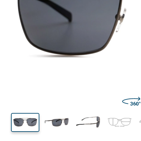
140 mm
Brillenbreite
Glasbrei
41 mm
62 mm
Glashöhe
Glasbreite