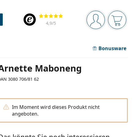
Navigationsleiste
Bewertung
Sie sind angemel
Der Ware
4,9
/5
Bonusware
Arnette Maboneng
0AN 3080 706/81 62
Im Moment wird dieses Produkt nicht
angeboten.