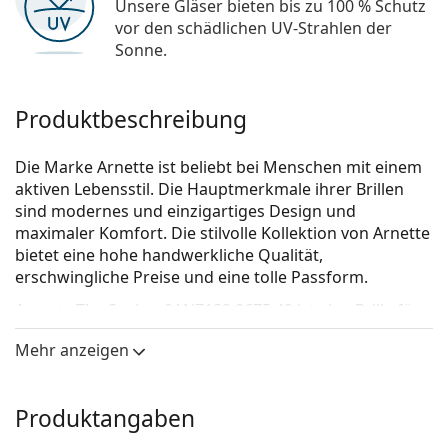
Unsere Gläser bieten bis zu 100 % Schutz
vor den schädlichen UV-Strahlen der
Sonne.
Produktbeschreibung
Die Marke Arnette ist beliebt bei Menschen mit einem
aktiven Lebensstil. Die Hauptmerkmale ihrer Brillen
sind modernes und einzigartiges Design und
maximaler Komfort. Die stilvolle Kollektion von Arnette
bietet eine hohe handwerkliche Qualität,
erschwingliche Preise und eine tolle Passform.
Arnette The Seeker 0AN7182 2675 49
ist eine Brille für
Männer.
Mehr anzeigen
Brillenfassung
Die braune Farbe der Brillenfassung passt perfekt
Produktangaben
zu warmen Hauttönen und hellbraunem,
schwarzem oder dunkelblondem Haar.