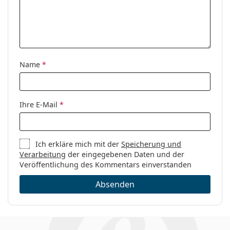
Kategorie:
Brillen
Marke:
Arnette
Code:
0AN7182 2675 49
Name
*
Ihre E-Mail
*
Ich erkläre mich mit der
Speicherung und
Verarbeitung
der eingegebenen Daten und der
Veröffentlichung des Kommentars einverstanden
Absenden