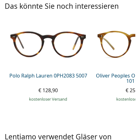
ist offline
Persol
Das könnte Sie noch interessieren
Prada
Alle Marken
Polo Ralph Lauren 0PH2083 5007
Oliver Peoples O´
1011 
€ 128,90
€ 259
kostenloser Versand
kostenloser
Lentiamo verwendet Gläser von