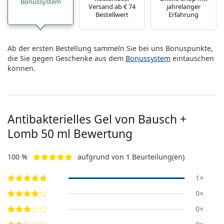
Bonussystem
ist offline
Persol
Versand ab € 74
jahrelanger
Bestellwert
Erfahrung
Prada
Alle Marken
Ab der ersten Bestellung sammeln Sie bei uns Bonuspunkte,
die Sie gegen Geschenke aus dem
Bonussystem
eintauschen
können.
Antibakterielles Gel von Bausch +
Lomb 50 ml Bewertung
100 %
aufgrund von 1 Beurteilung(en)
1×
0×
0×