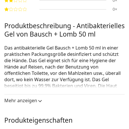
0×
0×
Produktbeschreibung - Antibakterielles
Gel von Bausch + Lomb 50 ml
Das antibakterielle Gel Bausch + Lomb 50 ml in einer
praktischen Packungsgröße desinfiziert und schützt
die Hände. Das Gel eignet sich für eine Hygiene der
Hände auf Reisen, nach der Benutzung von
öffentlichen Toilette, vor den Mahlzeiten usw., überall
dort, wo kein Wasser zur Verfügung ist. Das Gel
beseitigt bis zu 99,9% Bakterien und Viren. Die Haut
bleibt sauber und befeuchtet.
Mehr anzeigen
Anwendung: einen Tropfen des Gel Bausch + Lomb
50 ml in die Händen einreiben, bis es einzieht.
Produkteigenschaften