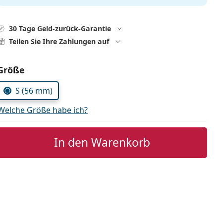
30 Tage Geld-zurück-Garantie
Teilen Sie Ihre Zahlungen auf
Parameter wählen
Größe
S (56 mm)
Welche Größe habe ich?
In den Warenkorb