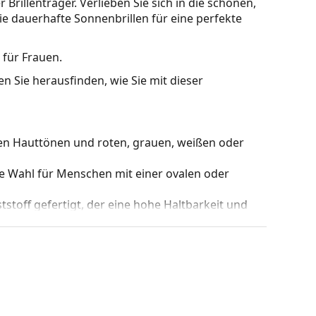
rillenträger. Verlieben Sie sich in die schönen,
e dauerhafte Sonnenbrillen für eine perfekte
 für Frauen.
n Sie herausfinden, wie Sie mit dieser
en Hauttönen und roten, grauen, weißen oder
le Wahl für Menschen mit einer ovalen oder
stoff gefertigt, der eine hohe Haltbarkeit und
 Beweglichkeit von mehr als 90°, was zu einem
derstandsfähiger gegen Beschädigungen und
hts, ohne den Kontrast zu beeinträchtigen oder die