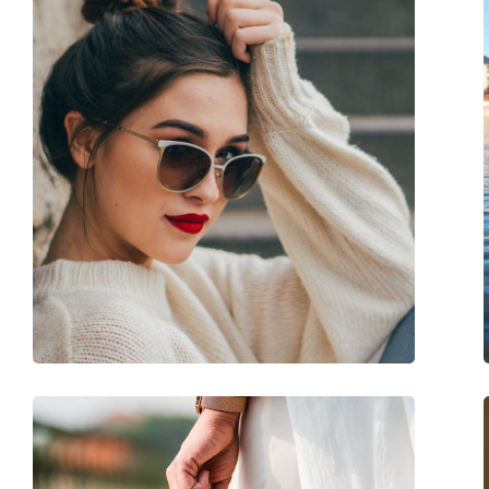
Etui:
Ja
Reinigungstuch:
Ja
Weiteres
Sex:
Damen
Kategorie:
Sonnenbrillen
Marke:
Carolina Herrera
Verwendung:
Mode
Code:
SHE844V 0721 56