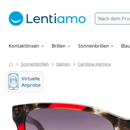
Suche
Anmelden
Web-Navigation
Pflegemittel
Alles über den Einkauf
Kontaktlinsen
Brillen
Sonnenbrillen
Blau
Sonnenbrillen
Damen
Carolina Herrera
Virtuelle
Anprobe