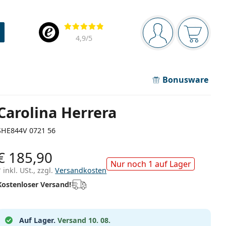
Navigationsleiste
Bewertung
Sie sind angemel
Der Ware
4,9
/5
Bonusware
Carolina Herrera
SHE844V 0721 56
€ 185,90
Nur noch 1 auf Lager
* inkl. USt., zzgl.
Versandkosten
Kostenloser Versand!
Auf Lager.
Versand 10. 08.