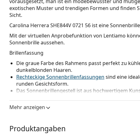
vorausgesetzt, man ist ein modebewusster und mutiger B
exotischen Muster und trendigen Formen und finden Si
Sicht.
Carolina Herrera SHE844V 0721 56
ist eine Sonnenbrille
Mit der virtuellen Anprobefunktion von Lentiamo könne
Sonnenbrille aussehen.
Brillenfassung
Die graue Farbe des Rahmens passt perfekt zu kühl
dunkelblonden Haaren.
Rechteckige Sonnenbrillenfassungen
sind eine idea
runden Gesichtsform.
Das Sonnenbrillengestell ist aus hochwertigem Kunst
Komfort bietet.
Federscharniere ermöglichen den Brillenbügeln viel
Mehr anzeigen
erhöhten Tragekomfort führt. Die Rahmen sind wi
behalten die richtige Passform länger bei.
Produktangaben
Brillengläser
Die grauen Gläser reduzieren die Intensität des Lic