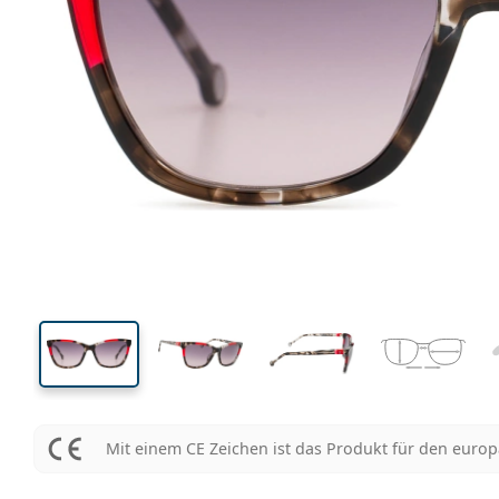
129 mm
Brillenbreite
Glasbrei
43 mm
56 mm
Glashöhe
Glasbreite
Mit einem CE Zeichen ist das Produkt für den euro