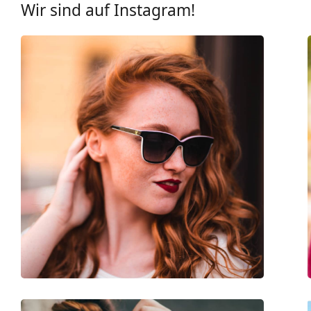
Wir sind auf Instagram!
Brillenfassungen
Rahmenform:
Rechteckig
Farbe der Fassung:
grau
Sekundäre Rahmenfarbe:
rot
Material der Fassung:
Kunststoff
Größe:
S
Brillenbreite:
129 mm
Bügellänge:
135 mm
Stegbreite:
16 mm
Gewicht:
225 g
Verstellbare Nasenpads:
Nein
Federscharnier:
Ja
Accessories