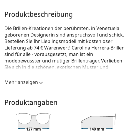
Produktbeschreibung
Die Brillen-Kreationen der berühmten, in Venezuela
geborenen Designerin sind anspruchsvoll und schick.
Bestellen Sie Ihr Lieblingsmodell mit kostenloser
Lieferung ab 74 € Warenwert! Carolina Herrera-Brillen
sind für alle - vorausgesetzt, man ist ein
modebewusster und mutiger Brillenträger. Verlieben
Sie sich in die schönen, exotischen Muster und
trendigen Formen und finden Sie dauerhafte Brillen
für eine perfekte Sicht.
Mehr anzeigen
Carolina Herrera VHE760 0W09 53
ist eine Brille für
Frauen.
Produktangaben
Brillenfassung
Die lila Farbe der Brillenfassung passt perfekt zu
kühlen Hauttönen und schwarzem, grauem,
weißem oder hellblondem Haar.
127 mm
140 mm