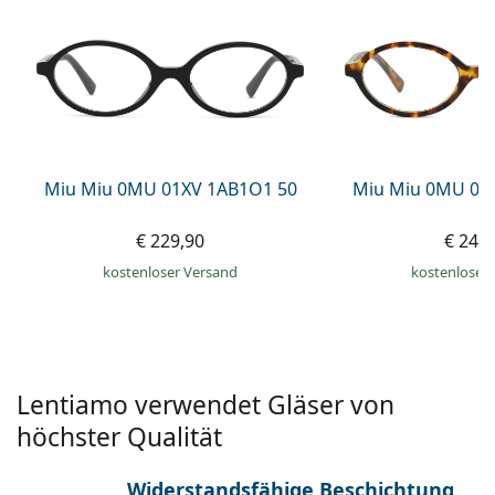
ist offline
Persol
Prada
Alle Marken
Miu Miu 0MU 01XV 1AB1O1 50
Miu Miu 0MU 01
€ 229,90
€ 247
kostenloser Versand
kostenloser
Lentiamo verwendet Gläser von
höchster Qualität
Widerstandsfähige Beschichtung