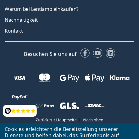
Warum bei Lentiamo einkaufen?
Nachhaltigkeit
Kontakt
Facebook
YouTube
LinkedIn
Besuchen Sie uns auf
Bewertung
Zurück zur Hauptseite
Nach oben
Cookies erleichtern die Bereitstellung unserer
Lentiamo s.r.o., Tschechien ist Eigentümer und Betreiber des Online-
Dienste und helfen dabei, das Surferlebnis auf
Shops Lentiamo.at
Seit 18 Jahren sind wir für Sie da.