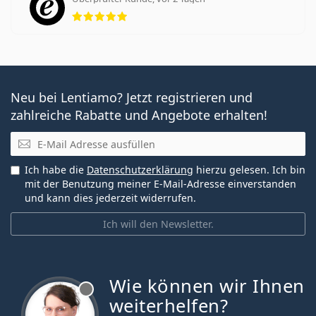
Bewertung 5 aus 5
Neu bei Lentiamo? Jetzt registrieren und
zahlreiche Rabatte und Angebote erhalten!
E-Mail
Ich habe die
Datenschutzerklärung
hierzu gelesen. Ich bin
mit der Benutzung meiner E-Mail-Adresse einverstanden
und kann dies jederzeit widerrufen.
Ich will den Newsletter.
Wie können wir Ihnen
ist offline
weiterhelfen?