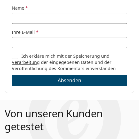
Code:
226 R80 17 56
Name
*
Es ist ein Medizinprodukt. Lesen Sie vor dem Gebrauch
die Anleitung.
Ihre E-Mail
*
Ich erkläre mich mit der
Speicherung und
Verarbeitung
der eingegebenen Daten und der
Veröffentlichung des Kommentars einverstanden
Absenden
Von unseren Kunden
getestet