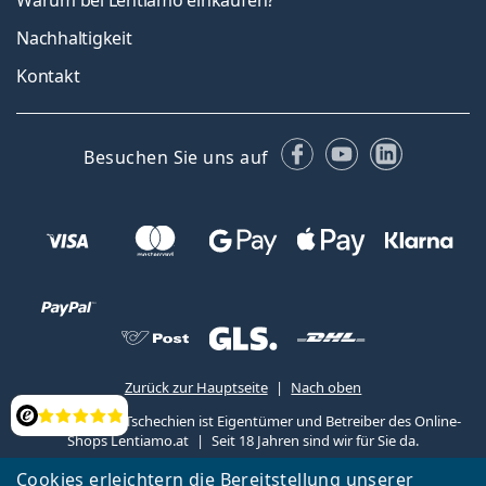
Warum bei Lentiamo einkaufen?
Nachhaltigkeit
Kontakt
Facebook
YouTube
LinkedIn
Besuchen Sie uns auf
Zurück zur Hauptseite
Nach oben
Lentiamo s.r.o., Tschechien ist Eigentümer und Betreiber des Online-
Bewertung
Shops Lentiamo.at
Seit 18 Jahren sind wir für Sie da.
Cookies erleichtern die Bereitstellung unserer