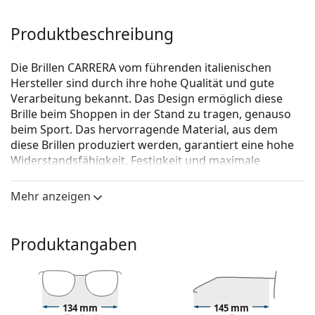
Produktbeschreibung
Die Brillen CARRERA vom führenden italienischen
Hersteller sind durch ihre hohe Qualität und gute
Verarbeitung bekannt. Das Design ermöglich diese
Brille beim Shoppen in der Stand zu tragen, genauso
beim Sport. Das hervorragende Material, aus dem
diese Brillen produziert werden, garantiert eine hohe
Widerstandsfähig­keit, Festigkeit und maximale
Funktionalität.
Mehr anzeigen
Carrera 226 R80 17 56
ist eine Unisex Brille.
Schauen Sie sich mit der virtuellen Anprobefunktion
von Lentiamo an, wie Sie in dieser Brille aussehen.
Produktangaben
Brillenfassung
Die graue Farbe der Brillenfassung passt perfekt zu
kühlen Hauttönen und roten, grauen, weißen oder
134 mm
145 mm