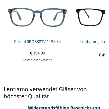
ist offline
Persol
Prada
Alle Marken
Persol 0PO3382V 1197 54
Lentiamo Jakub
€ 194,90
€ 45,
kostenloser Versand
Lentiamo verwendet Gläser von
höchster Qualität
Widerstandsfähige Beschichtung