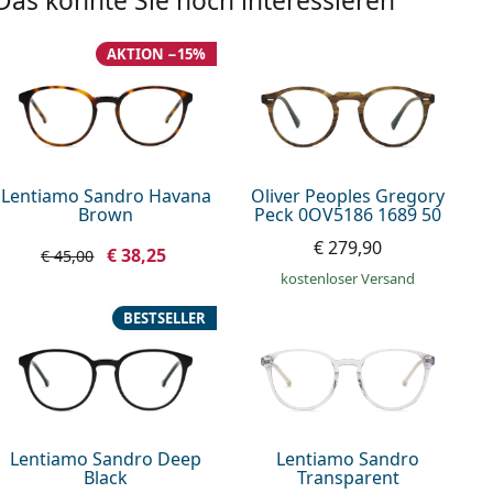
Das könnte Sie noch interessieren
AKTION −15%
Lentiamo Sandro Havana
Oliver Peoples Gregory
Brown
Peck 0OV5186 1689 50
€ 279,90
€ 38,25
€ 45,00
kostenloser Versand
BESTSELLER
Lentiamo Sandro Deep
Lentiamo Sandro
Black
Transparent