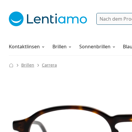
Suche
Anmelden
Web-Navigation
Pflegemittel
Alles über den Einkauf
Kontaktlinsen
Brillen
Sonnenbrillen
Blau
Brillen
Carrera