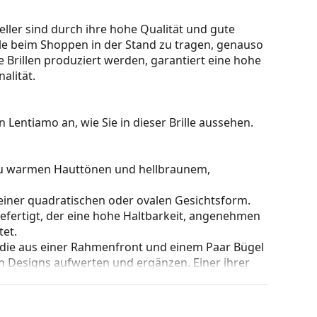
ller sind durch ihre hohe Qualität und gute
lle beim Shoppen in der Stand zu tragen, genauso
 Brillen produziert werden, garantiert eine hohe
alität.
 Lentiamo an, wie Sie in dieser Brille aussehen.
 zu warmen Hauttönen und hellbraunem,
einer quadratischen oder ovalen Gesichtsform.
gefertigt, der eine hohe Haltbarkeit, angenehmen
et.
 die aus einer Rahmenfront und einem Paar Bügel
gen Designs aufwerten und ergänzen. Einer ihrer
che, dass sie das Glas vollständig umschließen, und
mentyp ist für alle Gläser geeignet, auch für