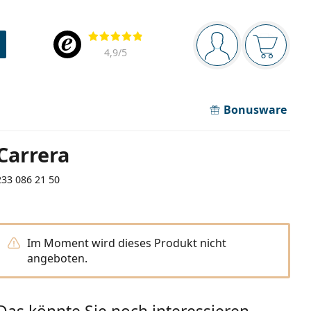
Navigationsleiste
Bewertung
Sie sind angemel
Der Ware
4,9
/5
Bonusware
Carrera
233 086 21 50
Im Moment wird dieses Produkt nicht
angeboten.