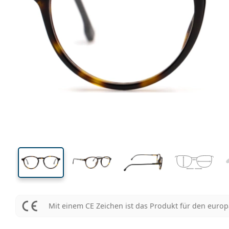
132 mm
Brillenbreite
Glasbrei
43 mm
50 mm
Glashöhe
Glasbreite
Mit einem CE Zeichen ist das Produkt für den euro