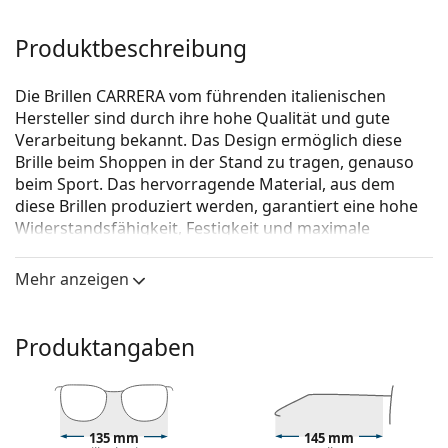
Produktbeschreibung
Die Brillen CARRERA vom führenden italienischen
Hersteller sind durch ihre hohe Qualität und gute
Verarbeitung bekannt. Das Design ermöglich diese
Brille beim Shoppen in der Stand zu tragen, genauso
beim Sport. Das hervorragende Material, aus dem
diese Brillen produziert werden, garantiert eine hohe
Widerstandsfähig­keit, Festigkeit und maximale
Funktionalität.
Mehr anzeigen
Carrera 8830/V BLX 19 56
ist eine Brille für Männer.
Schauen Sie sich mit der virtuellen Anprobefunktion
von Lentiamo an, wie Sie in dieser Brille aussehen.
Produktangaben
Brillenfassung
Die schwarze Farbe der Brillenfassung passt perfekt
zu kühlen Hauttönen und hellblondem,
135 mm
145 mm