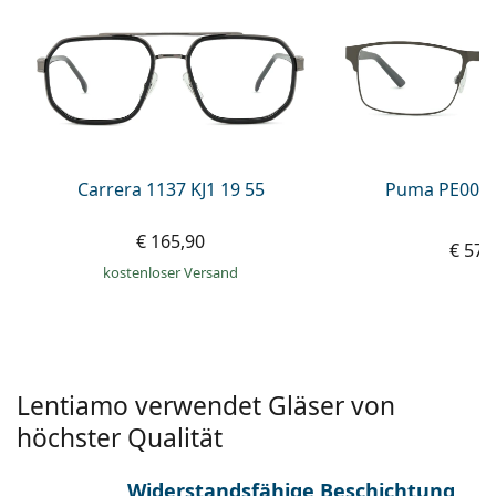
ist offline
Persol
Prada
Alle Marken
Carrera 1137 KJ1 19 55
Puma PE0027
€ 165,90
€ 57,
kostenloser Versand
Lentiamo verwendet Gläser von
höchster Qualität
Widerstandsfähige Beschichtung