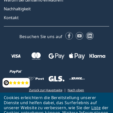
Warum bei Lentiamo einkaufen?
Nachhaltigkeit
Kontakt
Facebook
YouTube
LinkedIn
Besuchen Sie uns auf
Bewertung
Zurück zur Hauptseite
Nach oben
Cookies erleichtern die Bereitstellung unserer
Lentiamo s.r.o., Tschechien ist Eigentümer und Betreiber des Online-
Dienste und helfen dabei, das Surferlebnis auf
Shops Lentiamo.at
Seit 18 Jahren sind wir für Sie da.
unserer Website zu verbessern, wie Sie der
Liste
der
Cookies entnehmen können. Weitere Informationen