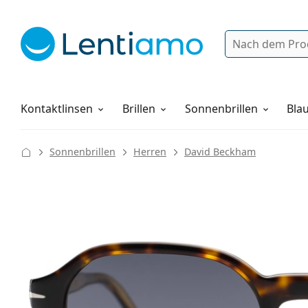
Suche
Anmelden
Web-Navigation
Pflegemittel
Alles über den Einkauf
Kontaktlinsen
Brillen
Sonnenbrillen
Blau
Sonnenbrillen
Herren
David Beckham