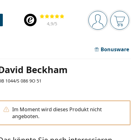
Navigationsleiste
Bewertung
Sie sind angemel
Der Ware
4,9
/5
Bonusware
David Beckham
DB 1044/S 086 9O 51
Im Moment wird dieses Produkt nicht
angeboten.