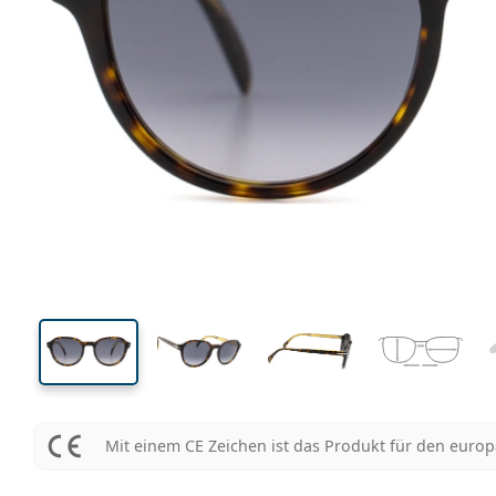
132 mm
Brillenbreite
Glasbrei
43 mm
51 mm
Glashöhe
Glasbreite
Mit einem CE Zeichen ist das Produkt für den euro