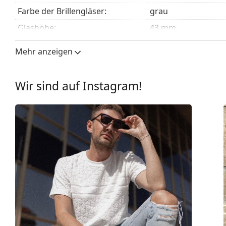
Das mitgelieferte Tuch ist ideal zum Reinigen und P
Farbe der Brillengläser:
grau
mit einem Stoffbeutel anstelle eines Tuchs geliefert
Glashöhe:
43 mm
Entdecken Sie das gesamte Sortiment der
Sonnenbrill
Glasbreite:
51 mm
finden.
Mehr anzeigen
Glasmaterial:
Kunststoff
UV-Filter 400:
Ja
Wir sind auf Instagram!
Brillenfassungen
Rahmenform:
Quadratisch
Farbe der Fassung:
braun
Material der Fassung:
Kunststoff
Größe:
M
Brillenbreite:
132 mm
Bügellänge:
145 mm
Stegbreite:
20 mm