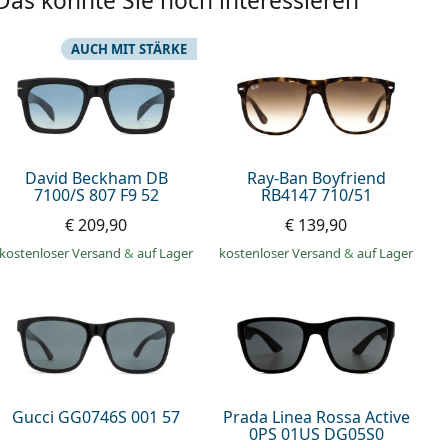
Das könnte Sie noch interessieren
AUCH MIT STÄRKE
David Beckham DB
Ray-Ban Boyfriend
7100/S 807 F9 52
RB4147 710/51
€ 209,90
€ 139,90
kostenloser Versand
&
auf Lager
kostenloser Versand
&
auf Lager
Gucci GG0746S 001 57
Prada Linea Rossa Active
0PS 01US DG05S0