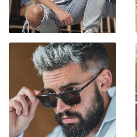
Gewicht:
115 g
Verstellbare Nasenpads:
Nein
Accessories
Etui:
Ja
Reinigungstuch:
Ja
Weiteres
Sex:
Herren
Kategorie:
Sonnenbrillen
Marke:
David Beckham
Verwendung:
Mode
Code:
DB 1044/S 086 9O 5