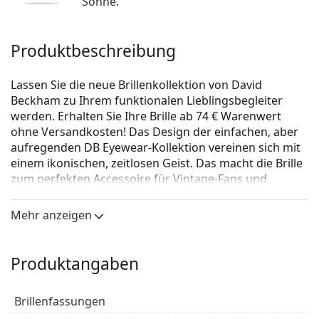
Sonne.
Produktbeschreibung
Lassen Sie die neue Brillenkollektion von David
Beckham zu Ihrem funktionalen Lieblingsbegleiter
werden. Erhalten Sie Ihre Brille ab 74 € Warenwert
ohne Versandkosten! Das Design der einfachen, aber
aufregenden DB Eyewear-Kollektion vereinen sich mit
einem ikonischen, zeitlosen Geist. Das macht die Brille
zum perfekten Accessoire für Vintage-Fans und
Fashion-Liebhaber. Die Brillen-Kollektion ist für jeden
starken Mann geeignet, der einen klassischen,
Mehr anzeigen
individuellen Look schätzt.
David Beckham DB 7020 WR7 20
ist eine Brille für
Produktangaben
Männer.
Schauen Sie sich mit der virtuellen Anprobefunktion
Brillenfassungen
von Lentiamo an, wie Sie in dieser Brille aussehen.