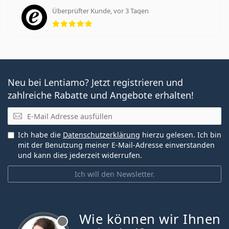
Überprüfter Kunde, vor 3 Tagen
Bewertung 5 aus 5
Neu bei Lentiamo? Jetzt registrieren und
zahlreiche Rabatte und Angebote erhalten!
E-Mail
Ich habe die
Datenschutzerklärung
hierzu gelesen. Ich bin
mit der Benutzung meiner E-Mail-Adresse einverstanden
und kann dies jederzeit widerrufen.
Ich will den Newsletter.
Wie können wir Ihnen
ist offline