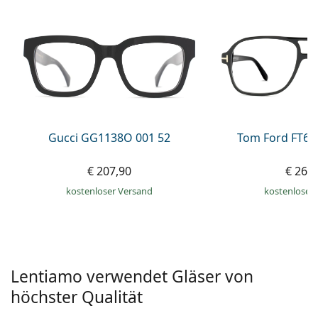
ist offline
Persol
Prada
Alle Marken
Gucci GG1138O 001 52
Tom Ford FT60
€ 207,90
€ 269
kostenloser Versand
kostenloser
Lentiamo verwendet Gläser von
höchster Qualität