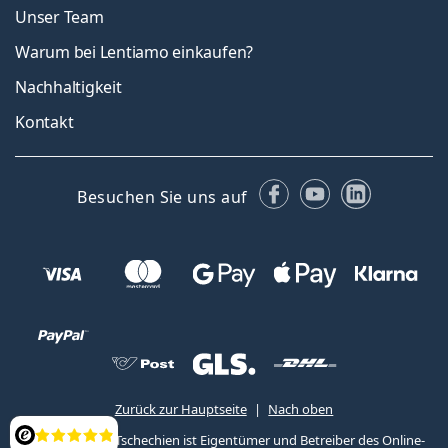
Unser Team
Warum bei Lentiamo einkaufen?
Nachhaltigkeit
Kontakt
Facebook
YouTube
LinkedIn
Besuchen Sie uns auf
Zurück zur Hauptseite
Nach oben
Lentiamo s.r.o., Tschechien ist Eigentümer und Betreiber des Online-
Bewertung