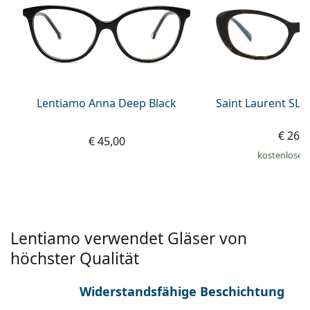
ist offline
Persol
Prada
Alle Marken
Lentiamo Anna Deep Black
Saint Laurent SL 
€ 269
€ 45,00
kostenloser
Lentiamo verwendet Gläser von
höchster Qualität
Widerstandsfähige Beschichtung