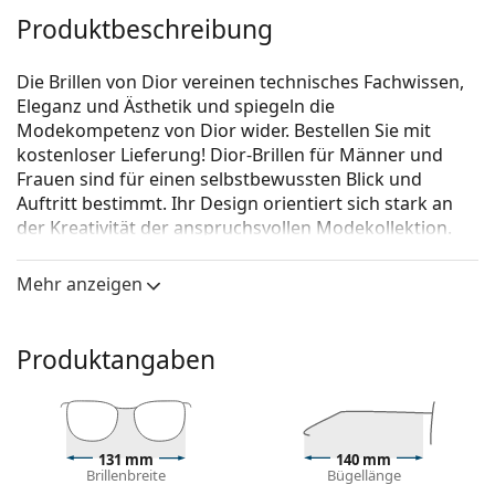
Produktbeschreibung
Die Brillen von Dior vereinen technisches Fachwissen,
Eleganz und Ästhetik und spiegeln die
Modekompetenz von Dior wider. Bestellen Sie mit
kostenloser Lieferung! Dior-Brillen für Männer und
Frauen sind für einen selbstbewussten Blick und
Auftritt bestimmt. Ihr Design orientiert sich stark an
der Kreativität der anspruchsvollen Modekollektion.
Holen Sie sich Ihre perfekt verarbeitete Dior-Brille, die
nicht nur hervorragende Sicht, sondern auch
Mehr anzeigen
Langlebigkeit verspricht.
Dior Montaigne37 TFV 17 52
ist eine Brille für Frauen.
Produktangaben
Brillenfassung
Die schwarze Farbe der Brillenfassung passt perfekt
zu kühlen Hauttönen und hellblondem,
hellbraunem oder schwarzem Haar.
131 mm
140 mm
Brillenbreite
Bügellänge
Cat-Eye-Fassungen sind eine ideale Wahl für