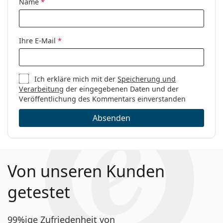
Code:
Montaigne37 TFV 17 52
Name
*
Ihre E-Mail
*
Ich erkläre mich mit der
Speicherung und
Verarbeitung
der eingegebenen Daten und der
Veröffentlichung des Kommentars einverstanden
Absenden
Von unseren Kunden
getestet
99%ige Zufriedenheit von