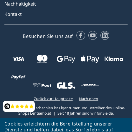
Nachhaltigkeit
Kontakt
Facebook
YouTube
LinkedIn
Besuchen Sie uns auf
Zurück zur Hauptseite
Nach oben
Lentiamo s.r.o., Tschechien ist Eigentümer und Betreiber des Online-
Bewertung
Shops Lentiamo.at
Seit 18 Jahren sind wir für Sie da.
Cookies erleichtern die Bereitstellung unserer
Dienste und helfen dabei, das Surferlebnis auf