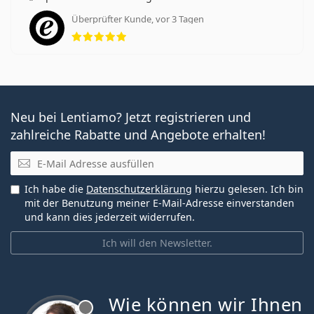
Überprüfter Kunde, vor 3 Tagen
Bewertung 5 aus 5
Neu bei Lentiamo? Jetzt registrieren und
zahlreiche Rabatte und Angebote erhalten!
E-Mail
Ich habe die
Datenschutzerklärung
hierzu gelesen. Ich bin
mit der Benutzung meiner E-Mail-Adresse einverstanden
und kann dies jederzeit widerrufen.
Ich will den Newsletter.
Wie können wir Ihnen
ist offline