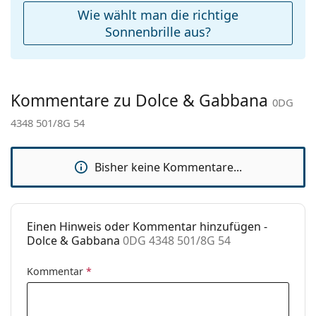
Weiteres
Wie wählt man die richtige
Sex:
Damen
Sonnenbrille aus?
Kategorie:
Sonnenbrillen
Marke:
Dolce & Gabbana
Kommentare zu Dolce & Gabbana
Verwendung:
Mode
0DG
4348 501/8G 54
Code:
0DG 4348 501/8G 54
Mit Stärke
Nein
verfügbar :
Bisher keine Kommentare...
Einen Hinweis oder Kommentar hinzufügen -
Dolce & Gabbana
0DG 4348 501/8G 54
Kommentar
*