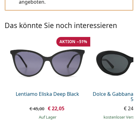
angeboten.
ist offline
Persol
Prada
Das könnte Sie noch interessieren
Alle Marken
AKTION −51%
Lentiamo Eliska Deep Black
Dolce & Gabbana 0
54
€ 22,05
€ 249
€ 45,00
auf Lager
kostenloser Versa