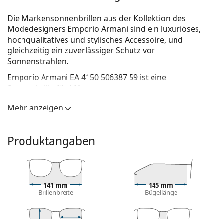
Die Markensonnenbrillen aus der Kollektion des
Modedesigners Emporio Armani sind ein luxuriöses,
hochqualitatives und stylisches Accessoire, und
gleichzeitig ein zuverlässiger Schutz vor
Sonnenstrahlen.
Emporio Armani EA 4150 506387 59
ist eine
Sonnenbrille für Männer.
Mit der virtuellen Anprobefunktion von Lentiamo
Mehr anzeigen
können Sie herausfinden, wie Sie mit dieser
Sonnenbrille aussehen.
Produktangaben
Brillenfassung
Die schwarze Farbe des Rahmens passt perfekt zu
einem kühlen Hautton und hellblondem,
hellbraunem oder schwarzem Haar.
141 mm
145 mm
Rechteckige Sonnenbrillenfassungen
sind eine
Brillenbreite
Bügellänge
ideale Wahl für Menschen mit einer ovalen oder
runden Gesichtsform.