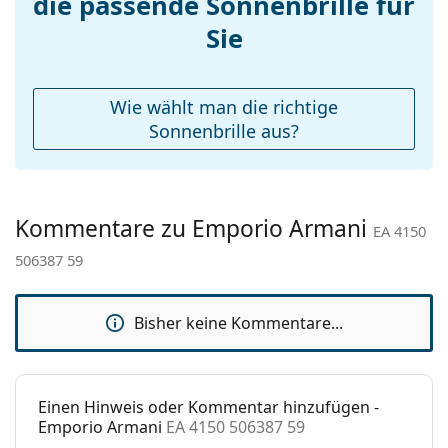
die passende Sonnenbrille für
Etui:
Ja
Sie
Reinigungstuch:
Ja
Weiteres
Wie wählt man die richtige
Sex:
Herren
Sonnenbrille aus?
Kategorie:
Sonnenbrillen
Marke:
Emporio Armani
Kommentare zu Emporio Armani
Verwendung:
Mode
EA 4150
506387 59
Code:
EA 4150 506387 59
Bisher keine Kommentare...
Einen Hinweis oder Kommentar hinzufügen -
Emporio Armani
EA 4150 506387 59