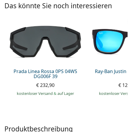
ist offline
Persol
Das könnte Sie noch interessieren
Prada
Alle Marken
Prada Linea Rossa 0PS 04WS
Ray-Ban Justin 
DG006F 39
€ 232,90
€ 129
kostenloser Versand
&
auf Lager
kostenloser Versa
Produktbeschreibung