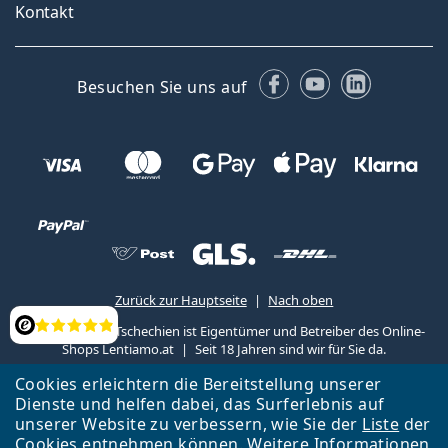
Kontakt
Facebook
YouTube
LinkedIn
Besuchen Sie uns auf
Zurück zur Hauptseite
Nach oben
Lentiamo s.r.o., Tschechien ist Eigentümer und Betreiber des Online-
Bewertung
Shops Lentiamo.at
Seit 18 Jahren sind wir für Sie da.
Cookies erleichtern die Bereitstellung unserer
Dienste und helfen dabei, das Surferlebnis auf
unserer Website zu verbessern, wie Sie der
Liste
der
Cookies entnehmen können. Weitere Informationen