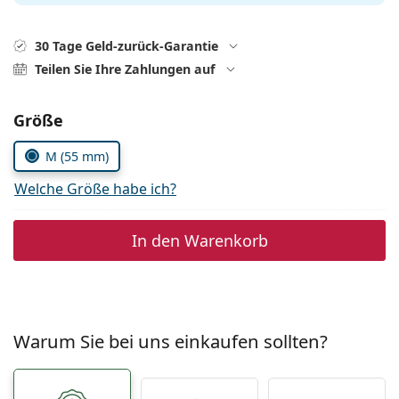
0720 775 165
Gucci
Alle Pflegemittel
Alle Marken
ist online
Persol
30 Tage Geld-zurück-Garantie
Teilen Sie Ihre Zahlungen auf
Prada
Alle Marken
Parameter wählen
Größe
M (55 mm)
Welche Größe habe ich?
In den Warenkorb
Warum Sie bei uns einkaufen sollten?