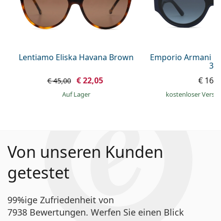
Lentiamo Eliska Havana Brown
Emporio Armani E
36
€ 22,05
€ 165
€ 45,00
auf Lager
kostenloser Versa
Von unseren Kunden
getestet
99%ige Zufriedenheit von
7938 Bewertungen. Werfen Sie einen Blick