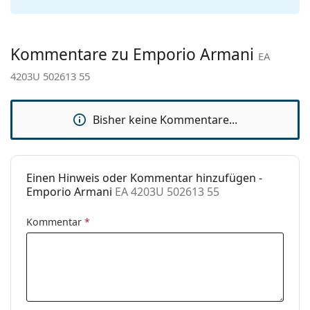
Sex:
Damen
Kategorie:
Sonnenbrillen
Kommentare zu Emporio Armani
Marke:
Emporio Armani
EA
4203U 502613 55
Verwendung:
Mode
Code:
EA 4203U 502613 55
Bisher keine Kommentare...
Einen Hinweis oder Kommentar hinzufügen -
Emporio Armani
EA 4203U 502613 55
Kommentar
*