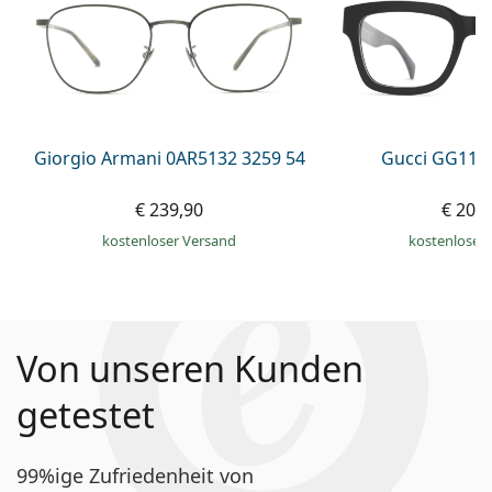
Giorgio Armani 0AR5132 3259 54
Gucci GG113
€ 239,90
€ 207
kostenloser Versand
kostenloser
Von unseren Kunden
getestet
99%ige Zufriedenheit von