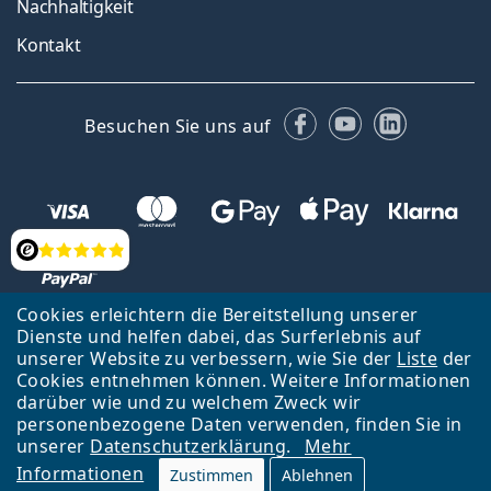
Nachhaltigkeit
Kontakt
Facebook
YouTube
LinkedIn
Besuchen Sie uns auf
Bewertung
Cookies erleichtern die Bereitstellung unserer
Dienste und helfen dabei, das Surferlebnis auf
unserer Website zu verbessern, wie Sie der
Liste
der
Zurück zur Hauptseite
Nach oben
Cookies entnehmen können. Weitere Informationen
Lentiamo s.r.o., Tschechien ist Eigentümer und Betreiber des Online-
darüber wie und zu welchem Zweck wir
Shops Lentiamo.at
Seit 18 Jahren sind wir für Sie da.
personenbezogene Daten verwenden, finden Sie in
unserer
Datenschutzerklärung
.
Mehr
Informationen
Zustimmen
Ablehnen