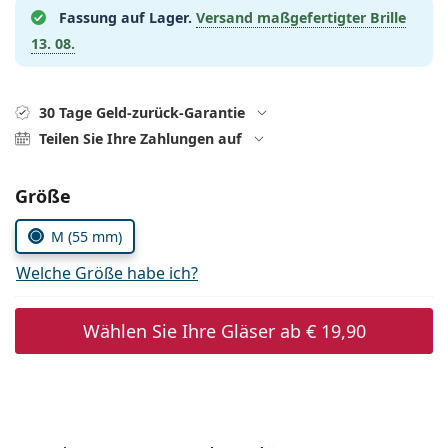
ist offline
Persol
Fassung auf Lager.
Versand maßgefertigter Brille
13. 08.
Prada
Alle Marken
30 Tage Geld-zurück-Garantie
Teilen Sie Ihre Zahlungen auf
Parameter wählen
Größe
M (55 mm)
Welche Größe habe ich?
Wählen Sie Ihre Gläser ab
€ 19,90