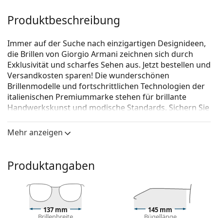
Produktbeschreibung
Immer auf der Suche nach einzigartigen Designideen,
die Brillen von Giorgio Armani zeichnen sich durch
Exklusivität und scharfes Sehen aus. Jetzt bestellen und
Versandkosten sparen! Die wunderschönen
Brillenmodelle und fortschrittlichen Technologien der
italienischen Premiummarke stehen für brillante
Handwerkskunst und modische Standards. Sichern Sie
sich Ihr Paar für Ihren ganz individuellen Look.
Mehr anzeigen
Giorgio Armani 0AR7177 5772 55
ist eine Brille für
Männer.
Brillenfassung
Produktangaben
Die braune Farbe der Brillenfassung passt perfekt
zu warmen Hauttönen und hellbraunem,
schwarzem oder dunkelblondem Haar.
Eine Quadratische Rahmenform ist eine ideale Wahl
137 mm
145 mm
Brillenbreite
Bügellänge