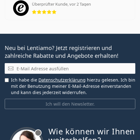
Überprüfter Kunde, vor 2 Tagen
Bewertung 5 aus 5
Neu bei Lentiamo? Jetzt registrieren und
zahlreiche Rabatte und Angebote erhalten!
E-Mail
Ich habe die
Datenschutzerklärung
hierzu gelesen. Ich bin
mit der Benutzung meiner E-Mail-Adresse einverstanden
und kann dies jederzeit widerrufen.
Ich will den Newsletter.
Wie können wir Ihnen
ist offline