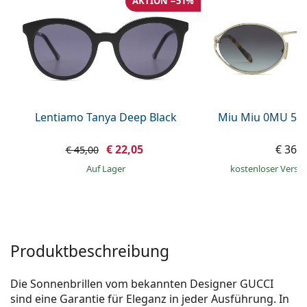
AKTION −51%
ist offline
Persol
Prada
Alle Marken
Lentiamo Tanya Deep Black
Miu Miu 0MU 52
€ 22,05
€ 369
€ 45,00
auf Lager
kostenloser Versa
Produktbeschreibung
Die Sonnenbrillen vom bekannten Designer GUCCI
sind eine Garantie für Eleganz in jeder Ausführung. In