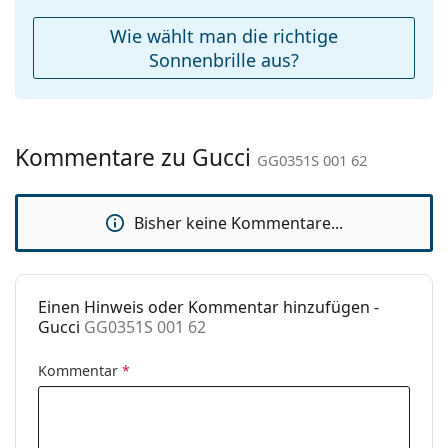
Weiteres
Wie wählt man die richtige
Sex:
Damen
Sonnenbrille aus?
Kategorie:
Sonnenbrillen
Marke:
Gucci
Kommentare zu Gucci
Verwendung:
Mode
GG0351S 001 62
Code:
GG0351S 001 62
Bisher keine Kommentare...
Einen Hinweis oder Kommentar hinzufügen -
Gucci
GG0351S 001 62
Kommentar
*