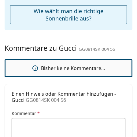
Reinigungstuch:
Ja
Wie wählt man die richtige
Weiteres
Sonnenbrille aus?
Sex:
Damen
Kategorie:
Sonnenbrillen
Kommentare zu Gucci
Marke:
Gucci
GG0814SK 004 56
Verwendung:
Mode
Bisher keine Kommentare...
Code:
GG0814SK 004 56
Einen Hinweis oder Kommentar hinzufügen -
Gucci
GG0814SK 004 56
Kommentar
*