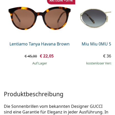
AKTION −51%
ist offline
Persol
Prada
Alle Marken
Lentiamo Tanya Havana Brown
Miu Miu 0MU 52
€ 22,05
€ 369
€ 45,00
auf Lager
kostenloser Versa
Produktbeschreibung
Die Sonnenbrillen vom bekannten Designer GUCCI
sind eine Garantie für Eleganz in jeder Ausführung. In