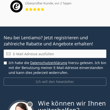
Überprüfter Kunde, vor 2 Tagen
Bewertung 5 aus 5
Neu bei Lentiamo? Jetzt registrieren und
zahlreiche Rabatte und Angebote erhalten!
E-Mail
Ich habe die
Datenschutzerklärung
hierzu gelesen. Ich bin
mit der Benutzung meiner E-Mail-Adresse einverstanden
und kann dies jederzeit widerrufen.
Ich will den Newsletter.
Wie können wir Ihnen
ist offline