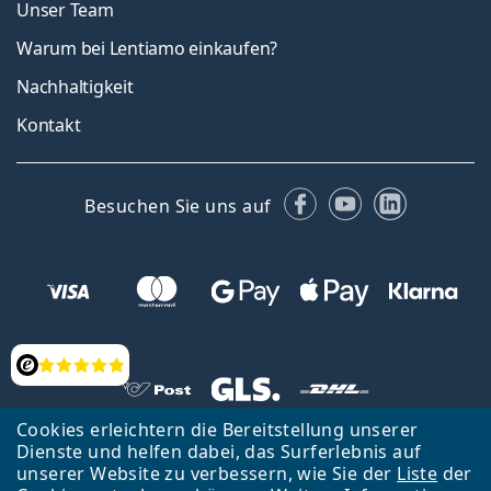
Unser Team
Warum bei Lentiamo einkaufen?
Nachhaltigkeit
Kontakt
Facebook
YouTube
LinkedIn
Besuchen Sie uns auf
Bewertung
Cookies erleichtern die Bereitstellung unserer
Zurück zur Hauptseite
Nach oben
Dienste und helfen dabei, das Surferlebnis auf
unserer Website zu verbessern, wie Sie der
Liste
der
Lentiamo s.r.o., Tschechien ist Eigentümer und Betreiber des Online-