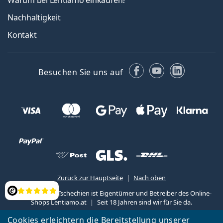
Warum bei Lentiamo einkaufen?
Nachhaltigkeit
Kontakt
Facebook
YouTube
LinkedIn
Besuchen Sie uns auf
Zurück zur Hauptseite
Nach oben
Lentiamo s.r.o., Tschechien ist Eigentümer und Betreiber des Online-
Bewertung
Shops Lentiamo.at
Seit 18 Jahren sind wir für Sie da.
Cookies erleichtern die Bereitstellung unserer