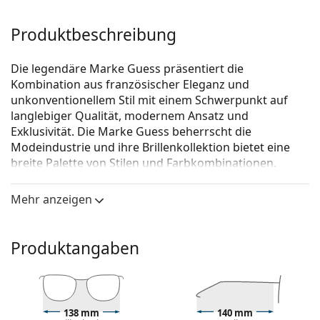
Produktbeschreibung
Die legendäre Marke Guess präsentiert die
Kombination aus französischer Eleganz und
unkonventionellem Stil mit einem Schwerpunkt auf
langlebiger Qualität, modernem Ansatz und
Exklusivität. Die Marke Guess beherrscht die
Modeindustrie und ihre Brillenkollektion bietet eine
breite Palette von Stilen und Farbkombinationen.
Guess GU2757 032 56
ist eine Brille für Frauen.
Mehr anzeigen
Schauen Sie sich mit der virtuellen Anprobefunktion
von Lentiamo an, wie Sie in dieser Brille aussehen.
Produktangaben
Brillenfassung
Die goldene Farbe der Brillenfassung passt perfekt
zu warmen Hauttönen und dunkelbraunem Haar.
Eine Quadratische Rahmenform ist eine ideale Wahl
138 mm
140 mm