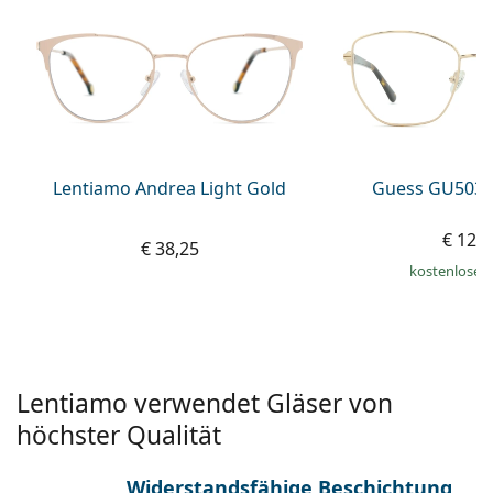
ist offline
Persol
Prada
Alle Marken
Lentiamo Andrea Light Gold
Guess GU5031
€ 123
€ 38,25
kostenloser
Lentiamo verwendet Gläser von
höchster Qualität
Widerstandsfähige Beschichtung