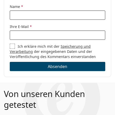
die Anleitung.
Sex:
Damen
Name
*
Kategorie:
Brillen
Marke:
Guess
Ihre E-Mail
*
Code:
GU2757 032 56
Ich erkläre mich mit der
Speicherung und
Verarbeitung
der eingegebenen Daten und der
Veröffentlichung des Kommentars einverstanden
Absenden
Von unseren Kunden
getestet