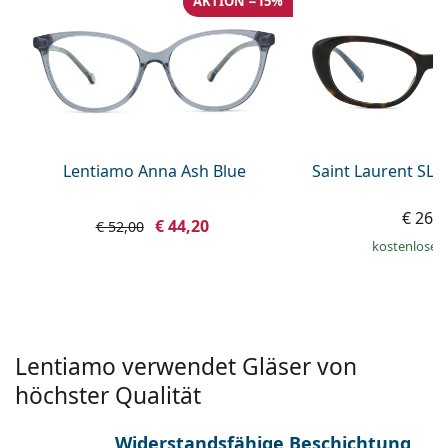
AKTION −15%
ist offline
Persol
Prada
Alle Marken
Lentiamo Anna Ash Blue
Saint Laurent SL 
€ 269
€ 44,20
€ 52,00
kostenloser
Lentiamo verwendet Gläser von
höchster Qualität
Widerstandsfähige Beschichtung