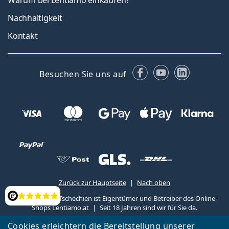
Warum bei Lentiamo einkaufen?
Nachhaltigkeit
Kontakt
Facebook
YouTube
LinkedIn
Besuchen Sie uns auf
Zurück zur Hauptseite
Nach oben
Lentiamo s.r.o., Tschechien ist Eigentümer und Betreiber des Online-
Bewertung
Shops Lentiamo.at
Seit 18 Jahren sind wir für Sie da.
Cookies erleichtern die Bereitstellung unserer