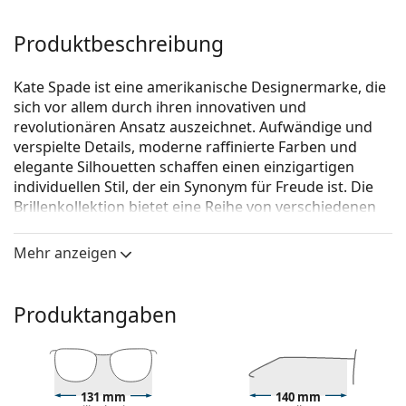
Produktbeschreibung
Kate Spade ist eine amerikanische Designermarke, die
sich vor allem durch ihren innovativen und
revolutionären Ansatz auszeichnet. Aufwändige und
verspielte Details, moderne raffinierte Farben und
elegante Silhouetten schaffen einen einzigartigen
individuellen Stil, der ein Synonym für Freude ist. Die
Brillenkollektion bietet eine Reihe von verschiedenen
Stilen, Farben und Materialien und ist bei Frauen jeden
Alters beliebt.
Mehr anzeigen
Kate Spade LAVAL PJP 16 54
ist eine Brille für Frauen.
Brillenfassung
Produktangaben
Die blaue Farbe der Brillenfassung passt perfekt zu
kühlen Hauttönen und hellbraunem, schwarzem
oder hellblondem Haar.
Cat-Eye-Fassungen sind eine ideale Wahl für
131 mm
140 mm