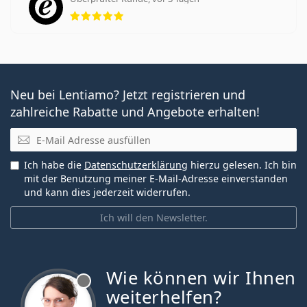
Bewertung 5 aus 5
Neu bei Lentiamo? Jetzt registrieren und
zahlreiche Rabatte und Angebote erhalten!
E-Mail
Ich habe die
Datenschutzerklärung
hierzu gelesen. Ich bin
mit der Benutzung meiner E-Mail-Adresse einverstanden
und kann dies jederzeit widerrufen.
Ich will den Newsletter.
Wie können wir Ihnen
ist offline
weiterhelfen?