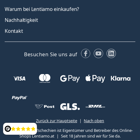
Warum bei Lentiamo einkaufen?
Nachhaltigkeit
Kontakt
Facebook
YouTube
LinkedIn
Besuchen Sie uns auf
Zurück zur Hauptseite
Nach oben
Lentiamo s.r.o., Tschechien ist Eigentümer und Betreiber des Online-
Bewertung
Shops Lentiamo.at
Seit 18 Jahren sind wir für Sie da.