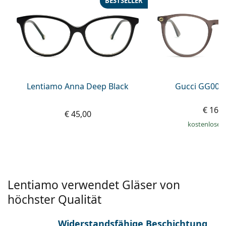
BESTSELLER
ist offline
Persol
Prada
Alle Marken
Lentiamo Anna Deep Black
Gucci GG002
€ 163
€ 45,00
kostenloser
Lentiamo verwendet Gläser von
höchster Qualität
Widerstandsfähige Beschichtung