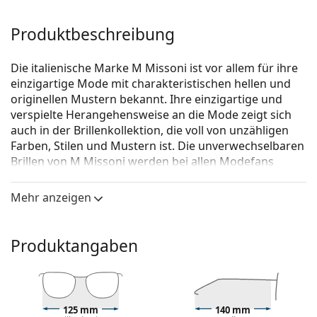
Produktbeschreibung
Die italienische Marke M Missoni ist vor allem für ihre
einzigartige Mode mit charakteristischen hellen und
originellen Mustern bekannt. Ihre einzigartige und
verspielte Herangehensweise an die Mode zeigt sich
auch in der Brillenkollektion, die voll von unzähligen
Farben, Stilen und Mustern ist. Die unverwechselbaren
Brillen von M Missoni werden bei allen Modefans
beliebt sein.
Mehr anzeigen
M Missoni MMI 0007 807 19 46
ist eine Brille für
Frauen.
Brillenfassung
Produktangaben
Die schwarze Farbe der Brillenfassung passt perfekt
zu kühlen Hauttönen und hellblondem,
hellbraunem oder schwarzem Haar.
Eine runde Rahmenform ist ideal für Menschen mit
125 mm
140 mm