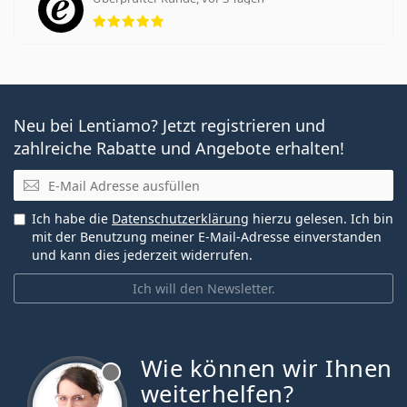
Bewertung 5 aus 5
Neu bei Lentiamo? Jetzt registrieren und
zahlreiche Rabatte und Angebote erhalten!
E-Mail
Ich habe die
Datenschutzerklärung
hierzu gelesen. Ich bin
mit der Benutzung meiner E-Mail-Adresse einverstanden
und kann dies jederzeit widerrufen.
Ich will den Newsletter.
Wie können wir Ihnen
ist offline
weiterhelfen?