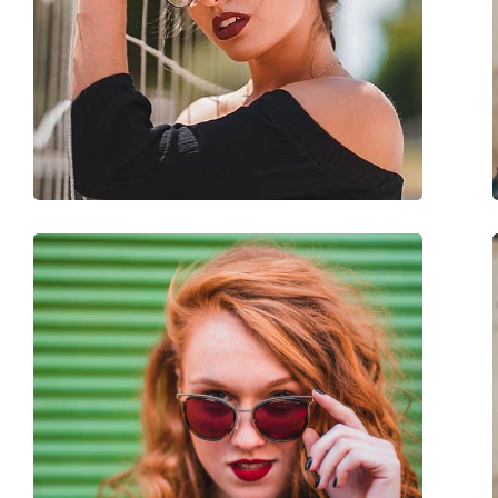
Bügellänge:
135 mm
Stegbreite:
13 mm
Gewicht:
50 g
Verstellbare Nasenpads:
Ja
Accessories
Etui:
Ja
Reinigungstuch:
Ja
Weiteres
Sex:
Damen
Kategorie:
Sonnenbrillen
Marke:
Michael Kors
Verwendung:
Mode
Code:
MK1024 11927P 58