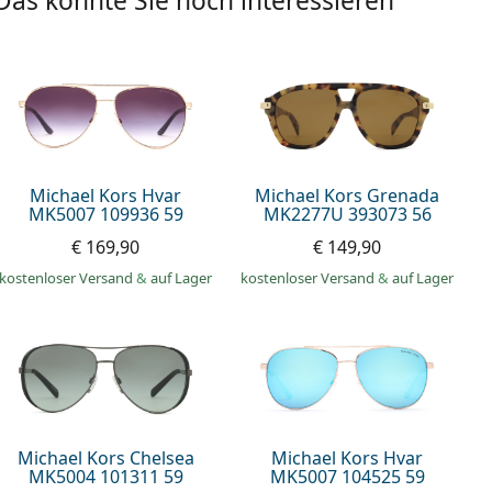
Das könnte Sie noch interessieren
Michael Kors Hvar
Michael Kors Grenada
MK5007 109936 59
MK2277U 393073 56
€ 169,90
€ 149,90
kostenloser Versand
&
auf Lager
kostenloser Versand
&
auf Lager
Michael Kors Chelsea
Michael Kors Hvar
MK5004 101311 59
MK5007 104525 59