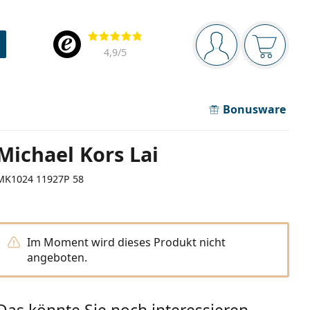
Navigationsleiste
Bewertung
Sie sind angemel
Der Ware
4,9
/5
Bonusware
Michael Kors Lai
MK1024 11927P 58
Im Moment wird dieses Produkt nicht
angeboten.