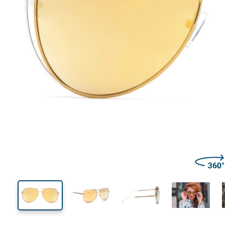
137 mm
Brillenbreite
Glasbrei
52 mm
58 mm
Glashöhe
Glasbreite