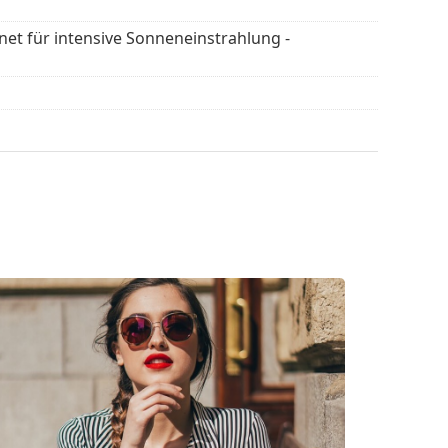
 werden.
gnet für intensive Sonneneinstrahlung -
en
, um weitere Modelle beliebter Marken zu