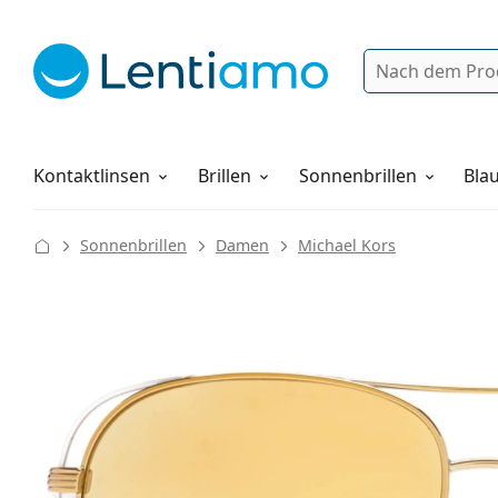
Suche
Anmelden
Web-Navigation
Pflegemittel
Alles über den Einkauf
Kontaktlinsen
Brillen
Sonnenbrillen
Blau
Sonnenbrillen
Damen
Michael Kors