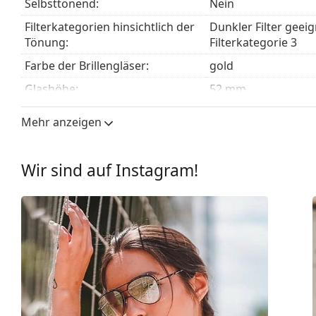
Selbsttönend:
Nein
mit einem Stoffbeutel anstelle eines Tuchs geliefert
Filterkategorien hinsichtlich der
Dunkler Filter geei
Entdecken Sie das gesamte Sortiment der
Sonnenbrill
Tönung:
Filterkategorie 3
finden.
Farbe der Brillengläser:
gold
Glashöhe:
52 mm
Glasbreite:
58 mm
Mehr anzeigen
Glasmaterial:
Kunststoff
UV-Filter 400:
Ja
Wir sind auf Instagram!
Brillenfassungen
Rahmenform:
Pilot
Farbe der Fassung:
gold
Material der Fassung:
Metall
Größe:
M
Brillenbreite:
137 mm