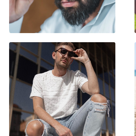
Stegbreite:
16 mm
Gewicht:
65 g
Verstellbare Nasenpads:
Nein
Federscharnier:
Nein
Accessories
Etui:
Nein
Reinigungstuch:
Ja
Weiteres
Sex:
Herren
Kategorie:
Sonnenbrillen
Marke:
Oakley
Verwendung:
Sport
Sport:
Tennis, Wandern
Code:
OO 9469 02 54