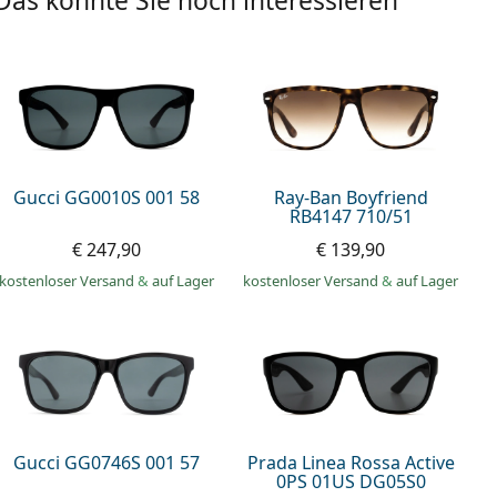
Das könnte Sie noch interessieren
Gucci GG0010S 001 58
Ray-Ban Boyfriend
RB4147 710/51
€ 247,90
€ 139,90
kostenloser Versand
&
auf Lager
kostenloser Versand
&
auf Lager
Gucci GG0746S 001 57
Prada Linea Rossa Active
0PS 01US DG05S0