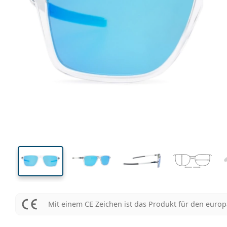
142 mm
Brillenbreite
Glasbrei
39 mm
54 mm
Glashöhe
Glasbreite
Mit einem CE Zeichen ist das Produkt für den euro