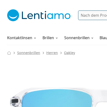
Suche
Anmelden
Web-Navigation
Pflegemittel
Alles über den Einkauf
Kontaktlinsen
Brillen
Sonnenbrillen
Blau
Sonnenbrillen
Herren
Oakley