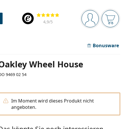
Navigationsleiste
Bewertung
Sie sind angemel
Der Ware
4,9
/5
Bonusware
Oakley Wheel House
OO 9469 02 54
Im Moment wird dieses Produkt nicht
angeboten.