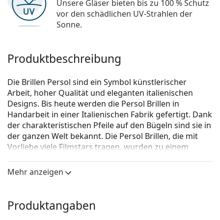
Unsere Gläser bieten bis zu 100 % Schutz
vor den schädlichen UV-Strahlen der
Sonne.
Produktbeschreibung
Die Brillen Persol sind ein Symbol künstlerischer
Arbeit, hoher Qualität und eleganten italienischen
Designs. Bis heute werden die Persol Brillen in
Handarbeit in einer Italienischen Fabrik gefertigt. Dank
der charakteristischen Pfeile auf den Bügeln sind sie in
der ganzen Welt bekannt. Die Persol Brillen, die mit
Vorliebe viele Filmstars tragen, wurden zu einem
unentbehrlichen Accessoire, vor allem aufgrund der
hohen Qualität, der traditionellen Formen und dem
Mehr anzeigen
Kultstatus.
Persol 0PO3167V 24 49
ist eine Brille für Frauen.
Produktangaben
Schauen Sie sich mit der virtuellen Anprobefunktion