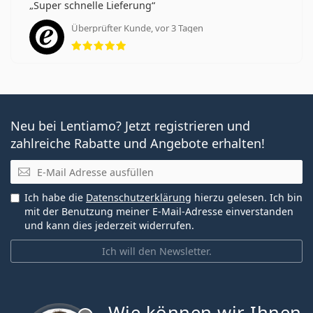
Super schnelle Lieferung
Überprüfter Kunde, vor 3 Tagen
Bewertung 5 aus 5
Neu bei Lentiamo? Jetzt registrieren und
zahlreiche Rabatte und Angebote erhalten!
E-Mail
Ich habe die
Datenschutzerklärung
hierzu gelesen. Ich bin
mit der Benutzung meiner E-Mail-Adresse einverstanden
und kann dies jederzeit widerrufen.
Ich will den Newsletter.
Wie können wir Ihnen
ist offline