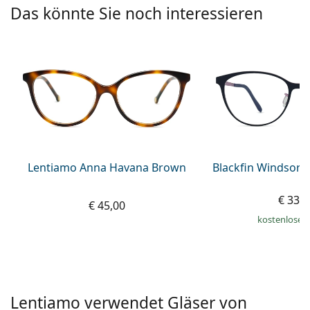
ist offline
Persol
Das könnte Sie noch interessieren
Prada
Alle Marken
Lentiamo Anna Havana Brown
Blackfin Windsor 
€ 339
€ 45,00
kostenloser
Lentiamo verwendet Gläser von