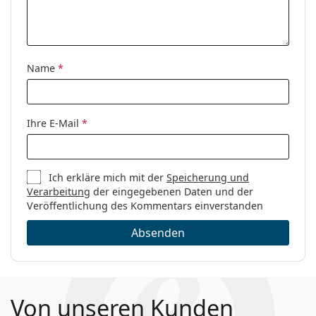
benötigen.
Kategorie:
Brillen
Es ist ein Medizinprodukt. Lesen Sie vor dem Gebrauch
die Anleitung.
Marke:
Persol
Code:
0PO3167V 24 49
Name
*
Ihre E-Mail
*
Ich erkläre mich mit der
Speicherung und
Verarbeitung
der eingegebenen Daten und der
Veröffentlichung des Kommentars einverstanden
Absenden
Von unseren Kunden