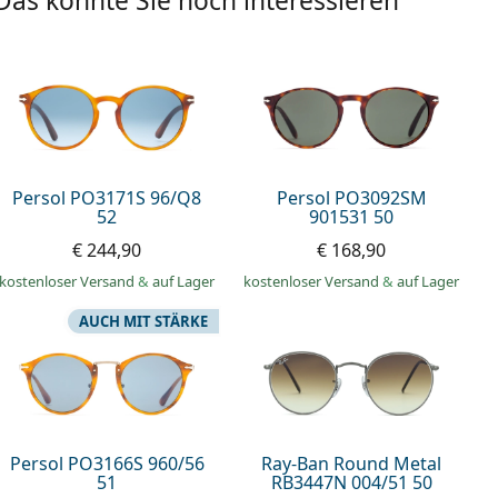
Das könnte Sie noch interessieren
Persol PO3171S 96/Q8
Persol PO3092SM
52
901531 50
€ 244,90
€ 168,90
kostenloser Versand
&
auf Lager
kostenloser Versand
&
auf Lager
AUCH MIT STÄRKE
Persol PO3166S 960/56
Ray-Ban Round Metal
51
RB3447N 004/51 50