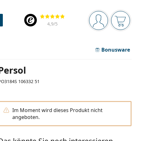
Navigationsleiste
Bewertung
Sie sind angemel
Der Ware
4,9
/5
Bonusware
Persol
PO3184S 106332 51
Im Moment wird dieses Produkt nicht
angeboten.