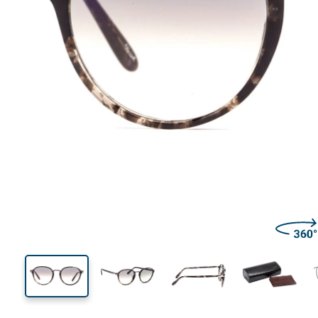
140 mm
Brillenbreite
Glasbrei
49 mm
51 mm
Glashöhe
Glasbreite