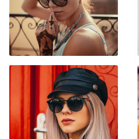
Bügellänge:
145 mm
Stegbreite:
21 mm
Gewicht:
50 g
Verstellbare Nasenpads:
Nein
Accessories
Etui:
Ja
Reinigungstuch:
Ja
Weiteres
Sex:
Herren
Kategorie:
Sonnenbrillen
Marke:
Persol
Verwendung:
Mode
Code:
PO3184S 106332 51
Mit Stärke verfügbar :
Nein