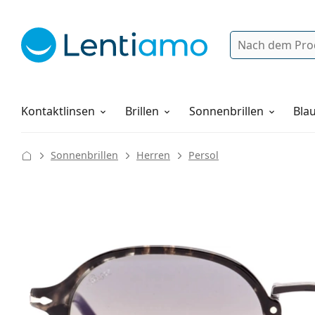
Suche
Anmelden
Web-Navigation
Pflegemittel
Alles über den Einkauf
Kontaktlinsen
Brillen
Sonnenbrillen
Blau
Sonnenbrillen
Herren
Persol