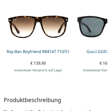
ist offline
Persol
Prada
Alle Marken
Ray-Ban Boyfriend RB4147 710/51
Gucci GG074
€ 139,90
€ 163
kostenloser Versand
&
auf Lager
kostenloser Versa
Produktbeschreibung