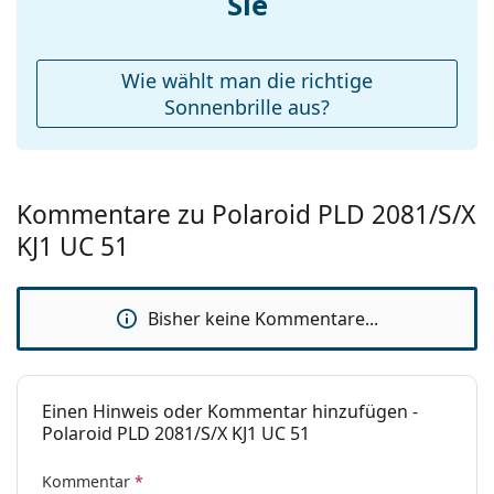
Sie
zu finden.
Reinigungstuch:
Ja
Weiteres
Wie wählt man die richtige
Sex:
Herren
Sonnenbrille aus?
Kategorie:
Sonnenbrillen
Marke:
Polaroid
Kommentare zu Polaroid PLD 2081/S/X
Verwendung:
Mode
KJ1 UC 51
Code:
PLD 2081 KJ1 UC 51
Bisher keine Kommentare...
Einen Hinweis oder Kommentar hinzufügen -
Polaroid PLD 2081/S/X KJ1 UC 51
Kommentar
*