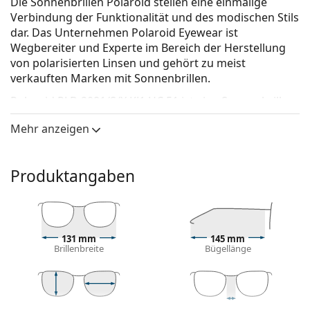
Die Sonnenbrillen Polaroid stellen eine einmalige
Verbindung der Funktionalität und des modischen Stils
dar. Das Unternehmen Polaroid Eyewear ist
Wegbereiter und Experte im Bereich der Herstellung
von polarisierten Linsen und gehört zu meist
verkauften Marken mit Sonnenbrillen.
Polaroid PLD 2081/S/X KJ1 UC 51
ist eine Sonnenbrille
für Männer.
Mehr anzeigen
Mit der virtuellen Anprobefunktion von Lentiamo
können Sie herausfinden, wie Sie mit dieser
Sonnenbrille aussehen.
Produktangaben
Brillenfassung
Die graue Farbe des Rahmens passt perfekt zu
kühlen Hauttönen und roten, grauen, weißen oder
131 mm
145 mm
dunkelblonden Haaren.
Brillenbreite
Bügellänge
Quadratische Sonnenbrillenfassungen
sind eine
ideale Wahl für Menschen mit einer runden, ovalen
oder dreieckigen Gesichtsform.
Das Sonnenbrillengestell ist aus Metall gefertigt,